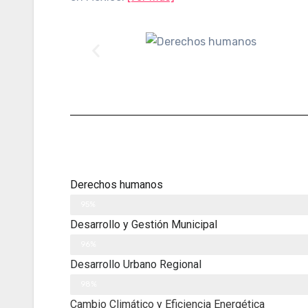
Derechos humanos
Experiencia
95%
Desarrollo y Gestión Municipal
Experiencia
96%
Desarrollo Urbano Regional
Experiencia
98%
Cambio Climático y Eficiencia Energética