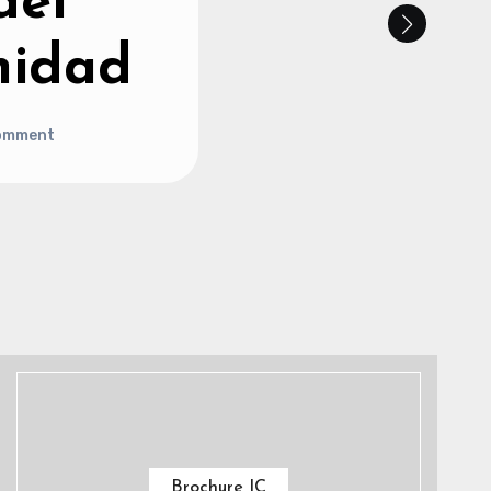
del
nidad
omment
Brochure IC