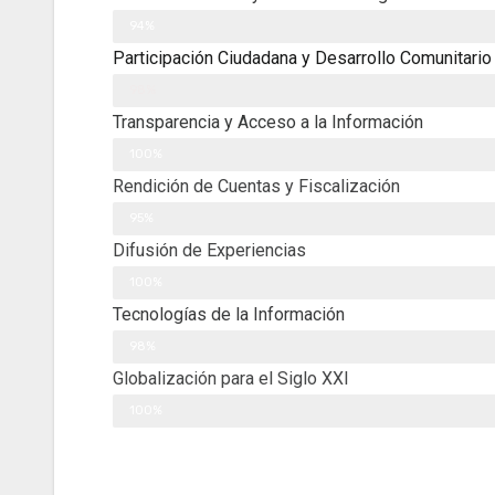
Experiencia
94%
Participación Ciudadana y Desarrollo Comunitario
Experiencia
98%
Transparencia y Acceso a la Información
Experiencia
100%
Rendición de Cuentas y Fiscalización
Experiencia
95%
Difusión de Experiencias
Experiencia
100%
Tecnologías de la Información
Experiencia
98%
Globalización para el Siglo XXI
Experiencia
100%