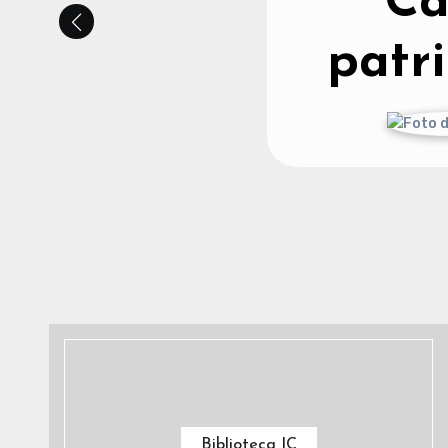
Ca
patr
Biblioteca IC