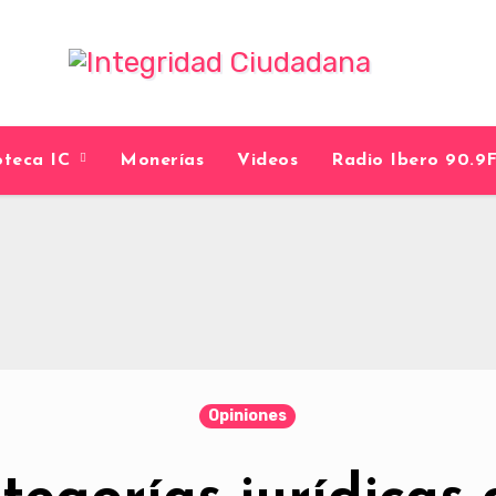
ioteca IC
Monerías
Videos
Radio Ibero 90.
Opiniones