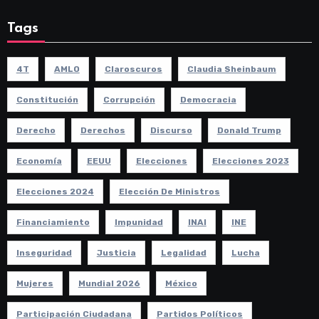
Tags
4T
AMLO
Claroscuros
Claudia Sheinbaum
Constitución
Corrupción
Democracia
Derecho
Derechos
Discurso
Donald Trump
Economía
EEUU
Elecciones
Elecciones 2023
Elecciones 2024
Elección De Ministros
Financiamiento
Impunidad
INAI
INE
Inseguridad
Justicia
Legalidad
Lucha
Mujeres
Mundial 2026
México
Participación Ciudadana
Partidos Políticos