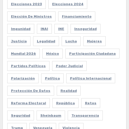
Elecciones 2023
Elecciones 2024
Elección De Ministros
Financiamiento
Impunidad
INAI
INE
Inseguridad
Justicia
Legalidad
Lucha
Mujeres
Mundial 2026
México
Participación Ciudadana
Partidos Políticos
Poder Judicial
Polarización
Política
Política Internacional
Protección De Datos
Realidad
Reforma Electoral
República
Retos
Seguridad
Sheinbaum
Transparencia
Trump
Venezuela
Violencia