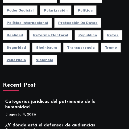
Poder Judicial
Polarización
Política
Política Internacional
Protección De Datos
Realidad
Reforma Electoral
República
Retos
Seguridad
Sheinbaum
Transparencia
Trump
Venezuela
Violencia
Recent Post
Categorías jurídicas del patrimonio de la
humanidad
agosto 4, 2026
¿Y dónde está el defensor de audiencias