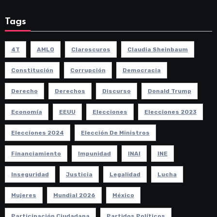
Tags
4T
AMLO
Claroscuros
Claudia Sheinbaum
Constitución
Corrupción
Democracia
Derecho
Derechos
Discurso
Donald Trump
Economía
EEUU
Elecciones
Elecciones 2023
Elecciones 2024
Elección De Ministros
Financiamiento
Impunidad
INAI
INE
Inseguridad
Justicia
Legalidad
Lucha
Mujeres
Mundial 2026
México
Participación Ciudadana
Partidos Políticos