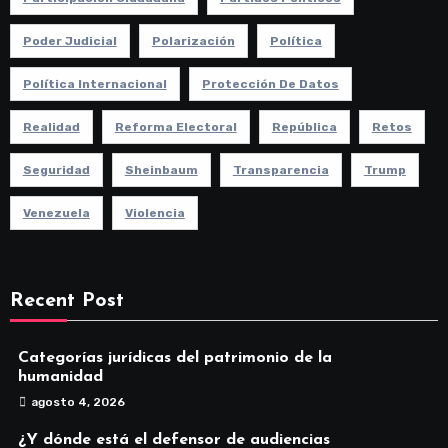
Poder Judicial
Polarización
Política
Política Internacional
Protección De Datos
Realidad
Reforma Electoral
República
Retos
Seguridad
Sheinbaum
Transparencia
Trump
Venezuela
Violencia
Recent Post
Categorías jurídicas del patrimonio de la
humanidad
agosto 4, 2026
¿Y dónde está el defensor de audiencias