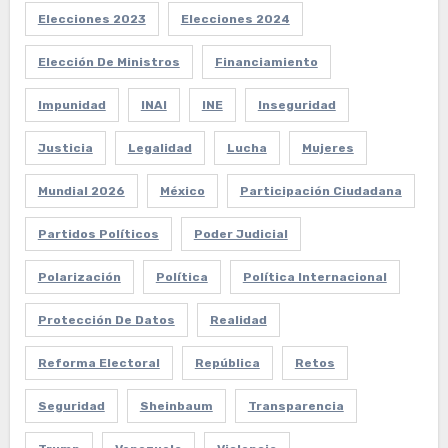
Elecciones 2023
Elecciones 2024
Elección De Ministros
Financiamiento
Impunidad
INAI
INE
Inseguridad
Justicia
Legalidad
Lucha
Mujeres
Mundial 2026
México
Participación Ciudadana
Partidos Políticos
Poder Judicial
Polarización
Política
Política Internacional
Protección De Datos
Realidad
Reforma Electoral
República
Retos
Seguridad
Sheinbaum
Transparencia