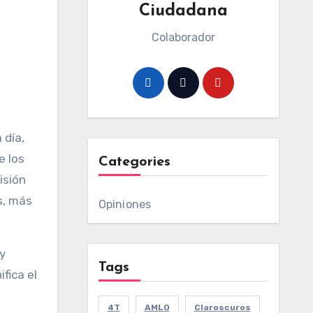
Ciudadana
Colaborador
 día,
e los
Categories
isión
s, más
Opiniones
y
Tags
fica el
4T
AMLO
Claroscuros