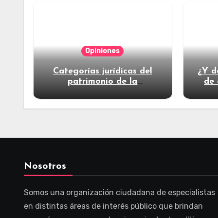
Opiniones
Categorías jurídicas del
¿Y d
patrimonio de la
de 
humanidad
Nosotros
Somos una organización ciudadana de especialistas
en distintas áreas de interés público que brindan