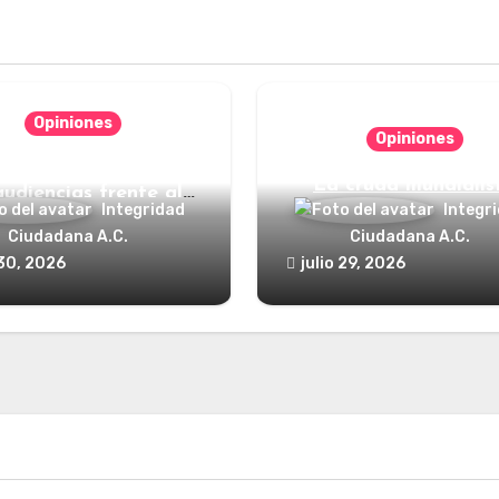
Opiniones
Opiniones
nde está el defensor
La cruda mundialis
audiencias frente al
Integridad
Integr
poder?
Ciudadana A.C.
Ciudadana A.C.
 30, 2026
julio 29, 2026