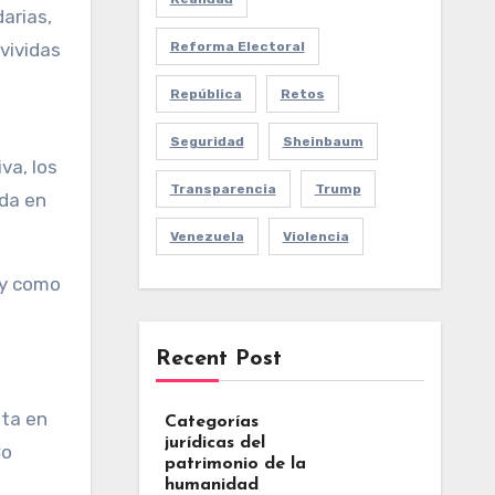
arias,
Reforma Electoral
 vividas
República
Retos
Seguridad
Sheinbaum
va, los
Transparencia
Trump
ida en
Venezuela
Violencia
 y como
Recent Post
sta en
Categorías
jurídicas del
Co
patrimonio de la
humanidad