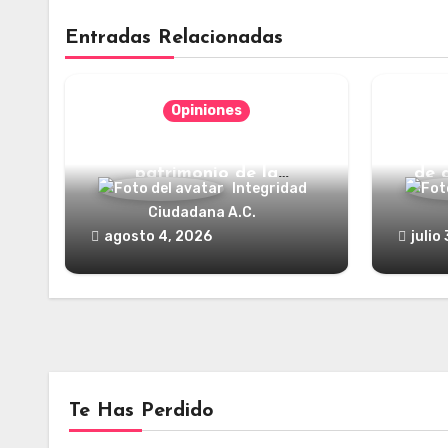
Entradas Relacionadas
Opiniones
Categorías jurídicas del
¿Y dó
patrimonio de la
de 
Integridad
humanidad
Ciudadana A.C.
agosto 4, 2026
julio
Te Has Perdido