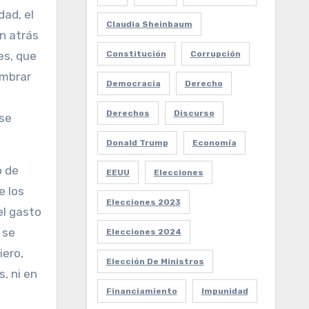
dad, el
Claudia Sheinbaum
n atrás
Constitución
Corrupción
es, que
umbrar
Democracia
Derecho
Derechos
Discurso
ase
Donald Trump
Economía
o de
EEUU
Elecciones
e los
Elecciones 2023
el gasto
 se
Elecciones 2024
iero,
Elección De Ministros
, ni en
Financiamiento
Impunidad