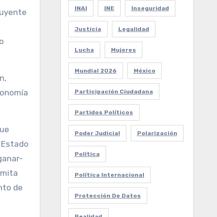
INAI
INE
Inseguridad
luyente
Justicia
Legalidad
no
Lucha
Mujeres
Mundial 2026
México
n,
economía
Participación Ciudadana
Partidos Políticos
que
Poder Judicial
Polarización
l Estado
Política
ganar-
rmita
Política Internacional
nto de
Protección De Datos
Realidad