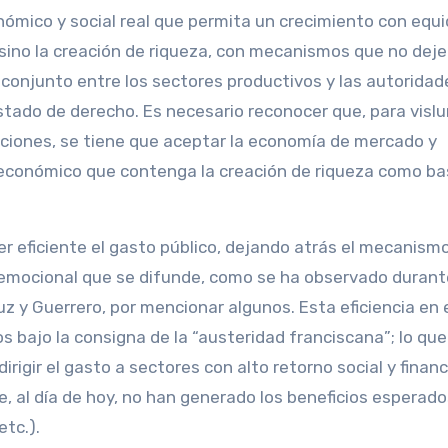
ómico y social real que permita un crecimiento con equi
 sino la creación de riqueza, con mecanismos que no deje
 conjunto entre los sectores productivos y las autoridad
Estado de derecho. Es necesario reconocer que, para visl
aciones, se tiene que aceptar la economía de mercado y
a económico que contenga la creación de riqueza como b
er eficiente el gasto público, dejando atrás el mecanism
a emocional que se difunde, como se ha observado durant
 y Guerrero, por mencionar algunos. Esta eficiencia en 
s bajo la consigna de la “austeridad franciscana”; lo que
irigir el gasto a sectores con alto retorno social y financ
 al día de hoy, no han generado los beneficios esperados
etc.).