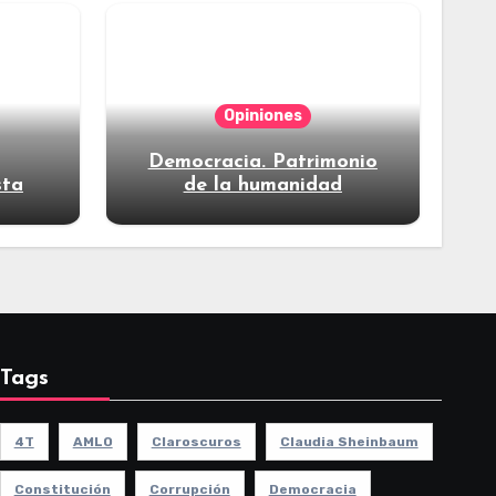
Opiniones
Democracia. Patrimonio
sta
de la humanidad
Tags
4T
AMLO
Claroscuros
Claudia Sheinbaum
Constitución
Corrupción
Democracia