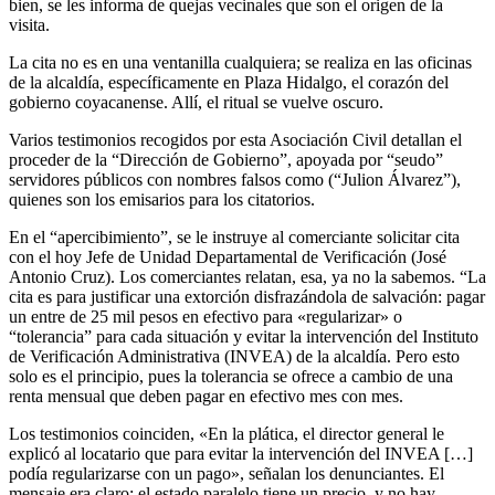
bien, se les informa de quejas vecinales que son el origen de la
visita.
La cita no es en una ventanilla cualquiera; se realiza en las oficinas
de la alcaldía, específicamente en Plaza Hidalgo, el corazón del
gobierno coyacanense. Allí, el ritual se vuelve oscuro.
Varios testimonios recogidos por esta Asociación Civil detallan el
proceder de la “Dirección de Gobierno”, apoyada por “seudo”
servidores públicos con nombres falsos como (“Julion Álvarez”),
quienes son los emisarios para los citatorios.
En el “apercibimiento”, se le instruye al comerciante solicitar cita
con el hoy Jefe de Unidad Departamental de Verificación (José
Antonio Cruz). Los comerciantes relatan, esa, ya no la sabemos. “La
cita es para justificar una extorción disfrazándola de salvación: pagar
un entre de 25 mil pesos en efectivo para «regularizar» o
“tolerancia” para cada situación y evitar la intervención del Instituto
de Verificación Administrativa (INVEA) de la alcaldía. Pero esto
solo es el principio, pues la tolerancia se ofrece a cambio de una
renta mensual que deben pagar en efectivo mes con mes.
Los testimonios coinciden, «En la plática, el director general le
explicó al locatario que para evitar la intervención del INVEA […]
podía regularizarse con un pago», señalan los denunciantes. El
mensaje era claro: el estado paralelo tiene un precio, y no hay