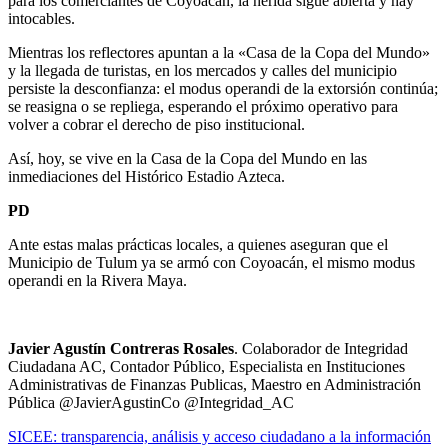
para los comerciantes de Coyoacán, la herida sigue abierta y hay
intocables.
Mientras los reflectores apuntan a la «Casa de la Copa del Mundo»
y la llegada de turistas, en los mercados y calles del municipio
persiste la desconfianza: el modus operandi de la extorsión continúa;
se reasigna o se repliega, esperando el próximo operativo para
volver a cobrar el derecho de piso institucional.
Así, hoy, se vive en la Casa de la Copa del Mundo en las
inmediaciones del Histórico Estadio Azteca.
PD
Ante estas malas prácticas locales, a quienes aseguran que el
Municipio de Tulum ya se armó con Coyoacán, el mismo modus
operandi en la Rivera Maya.
Javier Agustín Contreras Rosales
. Colaborador de Integridad
Ciudadana AC, Contador Público, Especialista en Instituciones
Administrativas de Finanzas Publicas, Maestro en Administración
Pública @JavierAgustinCo @Integridad_AC
Navegación
SICEE: transparencia, análisis y acceso ciudadano a la información