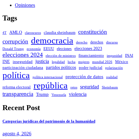
Opiniones
Tags
constitución
AMLO
claudia sheinbaum
4T
claroscuros
democracia
corrupción
derechos
discurso
derecho
elecciones 2023
EEUU
elecciones
Donald Trump
economía
elecciones 2024
INAI
financiamiento
impunidad
elección de ministros
justicia
INE
inseguridad
México
mujeres
legalidad
lucha
mundial 2026
partidos políticos
poder judicial
participación ciudadana
polarización
política
protección de datos
política internacional
realidad
república
seguridad
reforma electoral
Sheinbaum
retos
transparencia
violencia
Trump
Venezuela
Recent Post
Categorías jurídicas del patrimonio de la humanidad
agosto 4, 2026