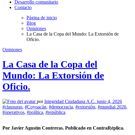
Desarrollo comunitario
Contacto
Página de inicio
Blog
Opiniones
La Casa de la Copa del Mundo: La Extorsión de
Oficio.
Opiniones
La Casa de la Copa del
Mundo: La Extorsión de
Oficio.
por
Integridad Ciudadana A.C.
junio 4, 2026
#clausuras
,
#Coyoacán
,
#democracia
,
#extorsión
,
#mundial 2026
,
#operativos
,
#política
,
#república
Por Javier Agustín Contreras. Publicado en ContraRéplica.