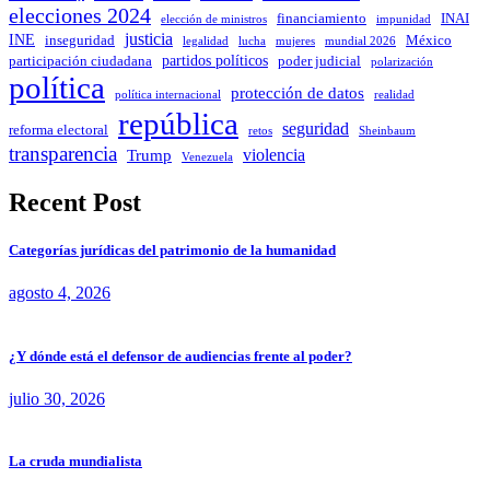
elecciones 2024
INAI
financiamiento
impunidad
elección de ministros
justicia
INE
inseguridad
México
mujeres
legalidad
lucha
mundial 2026
partidos políticos
poder judicial
participación ciudadana
polarización
política
protección de datos
política internacional
realidad
república
seguridad
reforma electoral
Sheinbaum
retos
transparencia
violencia
Trump
Venezuela
Recent Post
Categorías jurídicas del patrimonio de la humanidad
agosto 4, 2026
¿Y dónde está el defensor de audiencias frente al poder?
julio 30, 2026
La cruda mundialista