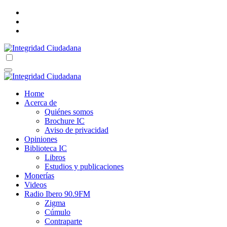
Skip
to
content
Integridad Ciudadana
Correo electrónico: integridadciudadana@hotmail.com
Integridad Ciudadana
Correo electrónico: integridadciudadana@hotmail.com
Home
Acerca de
Quiénes somos
Brochure IC
Aviso de privacidad
Opiniones
Biblioteca IC
Libros
Estudios y publicaciones
Monerías
Videos
Radio Ibero 90.9FM
Zigma
Cúmulo
Contraparte