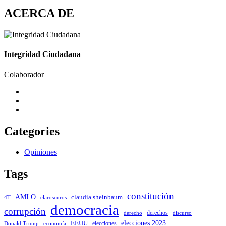
ACERCA DE
Integridad Ciudadana
Colaborador
Categories
Opiniones
Tags
constitución
AMLO
claudia sheinbaum
4T
claroscuros
democracia
corrupción
derechos
discurso
derecho
elecciones 2023
EEUU
elecciones
Donald Trump
economía