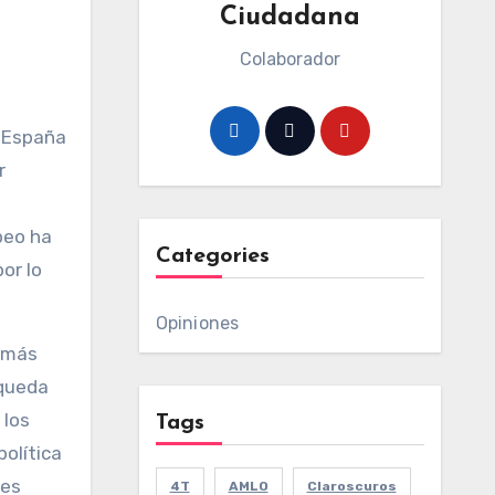
Ciudadana
Colaborador
, España
r
peo ha
Categories
or lo
Opiniones
a más
squeda
 los
Tags
política
nes
4T
AMLO
Claroscuros