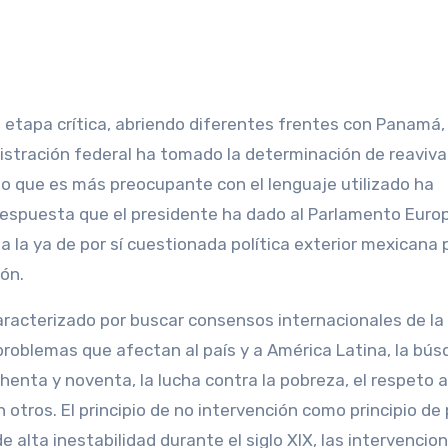
a etapa crítica, abriendo diferentes frentes con Panamá
istración federal ha tomado la determinación de reaviva
lo que es más preocupante con el lenguaje utilizado ha
 respuesta que el presidente ha dado al Parlamento Euro
la ya de por sí cuestionada política exterior mexicana p
ión.
aracterizado por buscar consensos internacionales de l
 problemas que afectan al país y a América Latina, la bú
enta y noventa, la lucha contra la pobreza, el respeto a
tros. El principio de no intervención como principio de 
e alta inestabilidad durante el siglo XIX, las intervencio