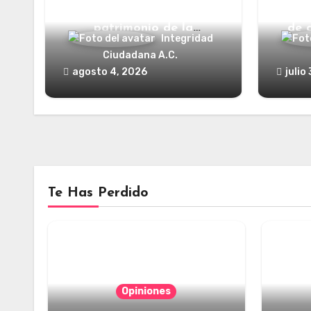
Categorías jurídicas del
¿Y dó
patrimonio de la
de 
Integridad
humanidad
Ciudadana A.C.
agosto 4, 2026
julio
Te Has Perdido
Opiniones