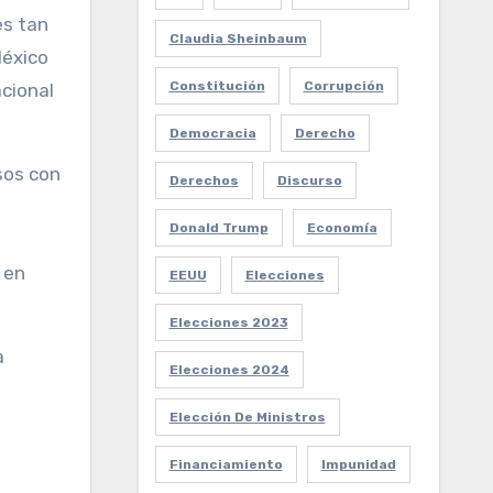
es tan
Claudia Sheinbaum
México
Constitución
Corrupción
cional
Democracia
Derecho
sos con
Derechos
Discurso
Donald Trump
Economía
 en
EEUU
Elecciones
Elecciones 2023
a
Elecciones 2024
Elección De Ministros
Financiamiento
Impunidad