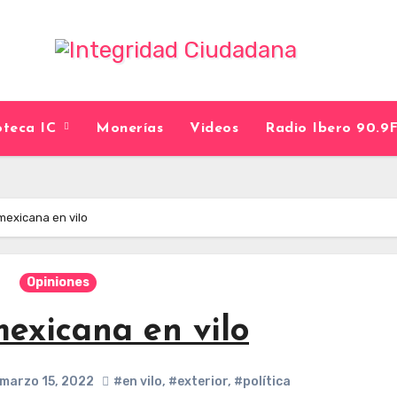
ioteca IC
Monerías
Videos
Radio Ibero 90.
 mexicana en vilo
Opiniones
mexicana en vilo
marzo 15, 2022
#en vilo
,
#exterior
,
#política