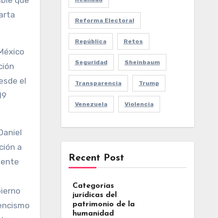
able que
arta
Reforma Electoral
República
Retos
México
Seguridad
Sheinbaum
ción
esde el
Transparencia
Trump
19
Venezuela
Violencia
Daniel
ción a
Recent Post
dente
Categorías
bierno
jurídicas del
patrimonio de la
rencismo
humanidad