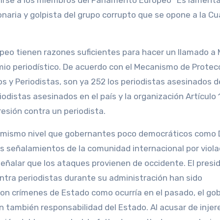
rirse a los miembros del Parlamento Europeo “Es lament
naria y golpista del grupo corrupto que se opone a la Cu
eo tienen razones suficientes para hacer un llamado a 
emio periodístico. De acuerdo con el Mecanismo de Protec
y Periodistas, son ya 252 los periodistas asesinados d
odistas asesinados en el país y la organización Artículo 
esión contra un periodista.
l mismo nivel que gobernantes poco democráticos como 
s señalamientos de la comunidad internacional por viola
eñalar que los ataques provienen de occidente. El presi
ntra periodistas durante su administración han sido
son crímenes de Estado como ocurría en el pasado, el go
on también responsabilidad del Estado. Al acusar de inje