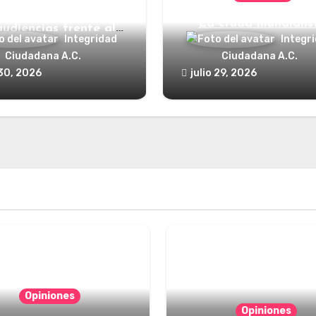
nde está el defensor
La cruda mundialis
audiencias frente al
Integridad
Integr
poder?
Ciudadana A.C.
Ciudadana A.C.
 30, 2026
julio 29, 2026
Opiniones
Opiniones