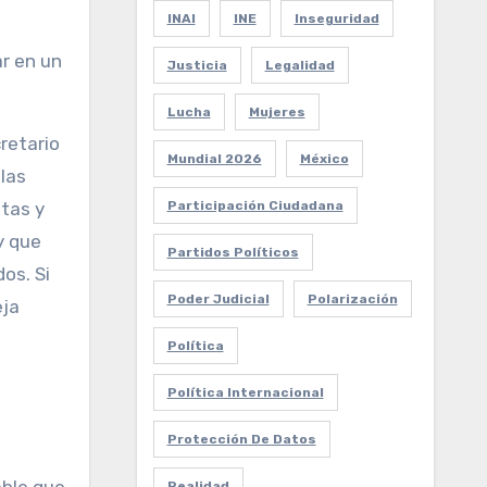
INAI
INE
Inseguridad
ar en un
Justicia
Legalidad
Lucha
Mujeres
retario
Mundial 2026
México
las
Participación Ciudadana
tas y
y que
Partidos Políticos
os. Si
Poder Judicial
Polarización
eja
Política
Política Internacional
Protección De Datos
Realidad