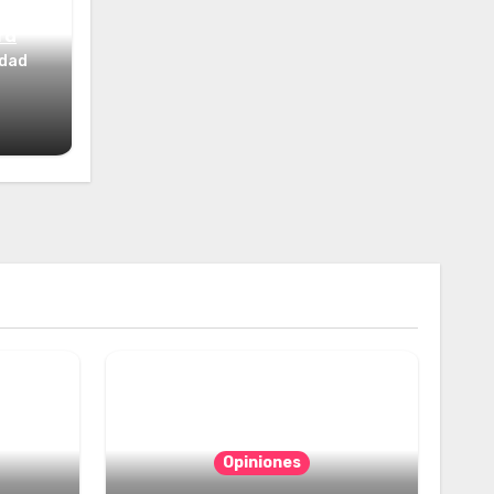
ta
idad
Opiniones