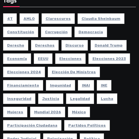
Tags
4T
AMLO
Claroscuros
Claudia Sheinbaum
Constitución
Corrupción
Democracia
Derecho
Derechos
Discurso
Donald Trump
Economía
EEUU
Elecciones
Elecciones 2023
Elecciones 2024
Elección De Ministros
Financiamiento
Impunidad
INAI
INE
Inseguridad
Justicia
Legalidad
Lucha
Mujeres
Mundial 2026
México
Participación Ciudadana
Partidos Políticos
Poder Judicial
Polarización
Política