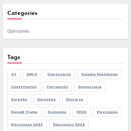
Categories
Opiniones
Tags
4T
AMLO
Claroscuros
Claudia Sheinbaum
Constitución
Corrupción
Democracia
Derecho
Derechos
Discurso
Donald Trump
Economía
EEUU
Elecciones
Elecciones 2023
Elecciones 2024