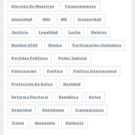
Elección De Ministros
Financiamiento
Impunidad
INAI
INE
Inseguridad
Justicia
Legalidad
Lucha
Mujeres
Mundial 2026
México
Participación Ciudadana
Partidos Políticos
Poder Judicial
Polarización
Política
Política Internacional
Protección De Datos
Realidad
Reforma Electoral
República
Retos
Seguridad
Sheinbaum
Transparencia
Trump
Venezuela
Violencia