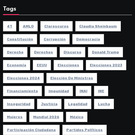
Tags
4T
AMLO
Claroscuros
Claudia Sheinbaum
Constitución
Corrupción
Democracia
Derecho
Derechos
Discurso
Donald Trump
Economía
EEUU
Elecciones
Elecciones 2023
Elecciones 2024
Elección De Ministros
Financiamiento
Impunidad
INAI
INE
Inseguridad
Justicia
Legalidad
Lucha
Mujeres
Mundial 2026
México
Participación Ciudadana
Partidos Políticos