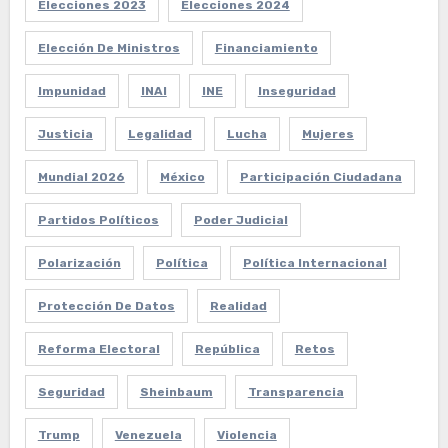
Elecciones 2023
Elecciones 2024
Elección De Ministros
Financiamiento
Impunidad
INAI
INE
Inseguridad
Justicia
Legalidad
Lucha
Mujeres
Mundial 2026
México
Participación Ciudadana
Partidos Políticos
Poder Judicial
Polarización
Política
Política Internacional
Protección De Datos
Realidad
Reforma Electoral
República
Retos
Seguridad
Sheinbaum
Transparencia
Trump
Venezuela
Violencia