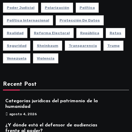
Poder Judicial
Polarización
Política
Política Internacional
Protección De Datos
Realidad
Reforma Electoral
República
Retos
Seguridad
Sheinbaum
Transparencia
Trump
Venezuela
Violencia
Recent Post
Categorías jurídicas del patrimonio de la
humanidad
agosto 4, 2026
¿Y dónde está el defensor de audiencias
frente al poder?