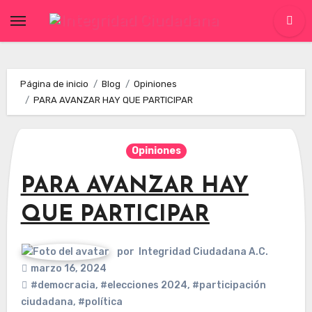
Skip
to
content
Página de inicio
Blog
Opiniones
PARA AVANZAR HAY QUE PARTICIPAR
Opiniones
PARA AVANZAR HAY
QUE PARTICIPAR
por
Integridad Ciudadana A.C.
marzo 16, 2024
#democracia
,
#elecciones 2024
,
#participación
ciudadana
,
#política