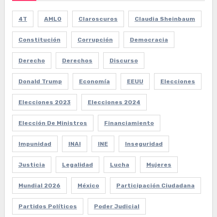
4T
AMLO
Claroscuros
Claudia Sheinbaum
Constitución
Corrupción
Democracia
Derecho
Derechos
Discurso
Donald Trump
Economía
EEUU
Elecciones
Elecciones 2023
Elecciones 2024
Elección De Ministros
Financiamiento
Impunidad
INAI
INE
Inseguridad
Justicia
Legalidad
Lucha
Mujeres
Mundial 2026
México
Participación Ciudadana
Partidos Políticos
Poder Judicial