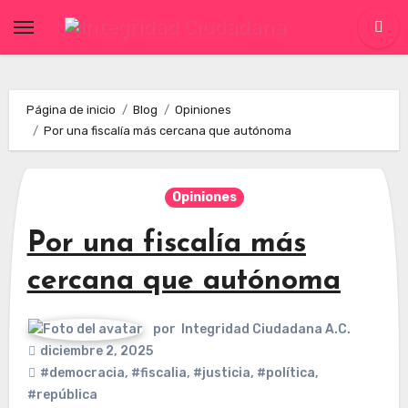
Skip
to
content
Página de inicio
Blog
Opiniones
Por una fiscalía más cercana que autónoma
Opiniones
Por una fiscalía más
cercana que autónoma
por
Integridad Ciudadana A.C.
diciembre 2, 2025
#democracia
,
#fiscalia
,
#justicia
,
#política
,
#república