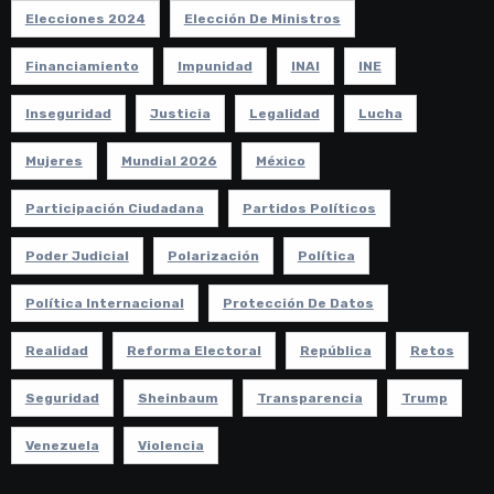
Elecciones 2024
Elección De Ministros
Financiamiento
Impunidad
INAI
INE
Inseguridad
Justicia
Legalidad
Lucha
Mujeres
Mundial 2026
México
Participación Ciudadana
Partidos Políticos
Poder Judicial
Polarización
Política
Política Internacional
Protección De Datos
Realidad
Reforma Electoral
República
Retos
Seguridad
Sheinbaum
Transparencia
Trump
Venezuela
Violencia