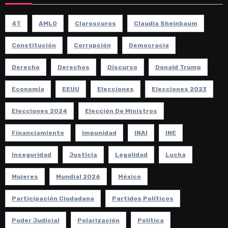
4T
AMLO
Claroscuros
Claudia Sheinbaum
Constitución
Corrupción
Democracia
Derecho
Derechos
Discurso
Donald Trump
Economía
EEUU
Elecciones
Elecciones 2023
Elecciones 2024
Elección De Ministros
Financiamiento
Impunidad
INAI
INE
Inseguridad
Justicia
Legalidad
Lucha
Mujeres
Mundial 2026
México
Participación Ciudadana
Partidos Políticos
Poder Judicial
Polarización
Política