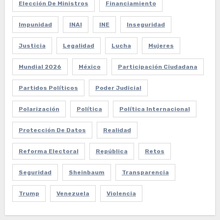
Elección De Ministros
Financiamiento
Impunidad
INAI
INE
Inseguridad
Justicia
Legalidad
Lucha
Mujeres
Mundial 2026
México
Participación Ciudadana
Partidos Políticos
Poder Judicial
Polarización
Política
Política Internacional
Protección De Datos
Realidad
Reforma Electoral
República
Retos
Seguridad
Sheinbaum
Transparencia
Trump
Venezuela
Violencia