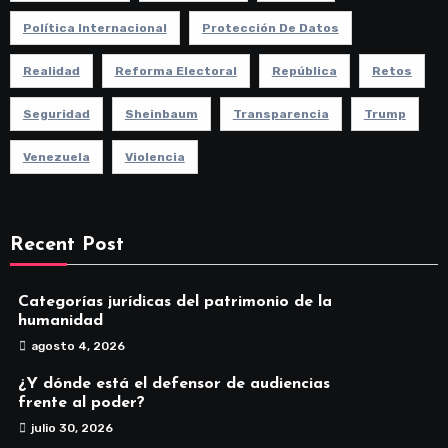
Política Internacional
Protección De Datos
Realidad
Reforma Electoral
República
Retos
Seguridad
Sheinbaum
Transparencia
Trump
Venezuela
Violencia
Recent Post
Categorías jurídicas del patrimonio de la
humanidad
agosto 4, 2026
¿Y dónde está el defensor de audiencias
frente al poder?
julio 30, 2026