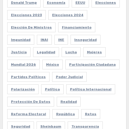
Donald Trump
Economía
EEUU
Elecciones
Elecciones 2023
Elecciones 2024
Elección De Ministros
Financiamiento
Impunidad
INAI
INE
Inseguridad
Justicia
Legalidad
Lucha
Mujeres
Mundial 2026
México
Participación Ciudadana
Partidos Políticos
Poder Judicial
Polarización
Política
Política Internacional
Protección De Datos
Realidad
Reforma Electoral
República
Retos
Seguridad
Sheinbaum
Transparencia