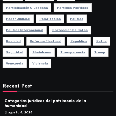
Participación Ciudadana
Partidos Políticos
Poder Judicial
Polarización
Política
Política Internacional
Protección De Datos
Realidad
Reforma Electoral
República
Retos
Seguridad
Sheinbaum
Transparencia
Trump
Venezuela
Violencia
Recent Post
Categorías jurídicas del patrimonio de la
humanidad
agosto 4, 2026