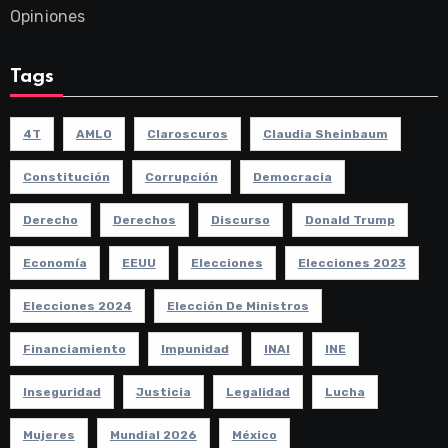
Opiniones
Tags
4T
AMLO
Claroscuros
Claudia Sheinbaum
Constitución
Corrupción
Democracia
Derecho
Derechos
Discurso
Donald Trump
Economía
EEUU
Elecciones
Elecciones 2023
Elecciones 2024
Elección De Ministros
Financiamiento
Impunidad
INAI
INE
Inseguridad
Justicia
Legalidad
Lucha
Mujeres
Mundial 2026
México