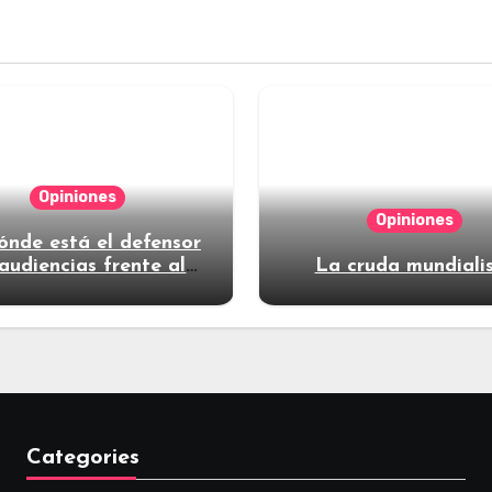
Opiniones
Opiniones
ónde está el defensor
audiencias frente al
La cruda mundiali
poder?
Categories