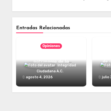
Entradas Relacionadas
Opiniones
Categorías jurídicas del
¿Y dó
patrimonio de la
de 
Integridad
humanidad
Ciudadana A.C.
agosto 4, 2026
julio