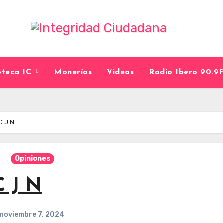
ioteca IC
Monerías
Videos
Radio Ibero 90.
C J N
Opiniones
C J N
noviembre 7, 2024