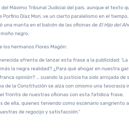
 del Máximo Tribunal Judicial del país, aunque el texto q
e Porfirio Díaz Mori, ve un cierto paralelismo en el tiempo,
gó una manta en el balcón de las oficinas de
El Hijo del Ah
n moño negro.
de los hermanos Flores Magón:
erecida afrenta de lanzar esta frase a la publicidad: ‘La
r más la negra realidad? ¿Para qué ahogar en nuestra ga
ranca opinión? … cuando la justicia ha sido arrojada de 
 de la Constitución se alza con cinismo una teocracia i
el frontis de nuestras oficinas con esta fatídica frase,
de ella, quienes teniendo como escenario sangriento a
estras de regocijo y satisfacción.”