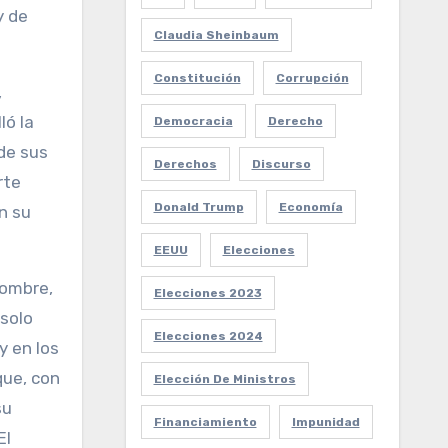
y de
Claudia Sheinbaum
Constitución
Corrupción
,
ló la
Democracia
Derecho
 de sus
Derechos
Discurso
rte
Donald Trump
Economía
n su
EEUU
Elecciones
nombre,
Elecciones 2023
 solo
Elecciones 2024
y en los
que, con
Elección De Ministros
su
Financiamiento
Impunidad
El