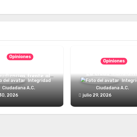
Opiniones
Opiniones
nde está el defensor
La cruda mundialis
audiencias frente al
Integridad
Integr
poder?
Ciudadana A.C.
Ciudadana A.C.
 30, 2026
julio 29, 2026