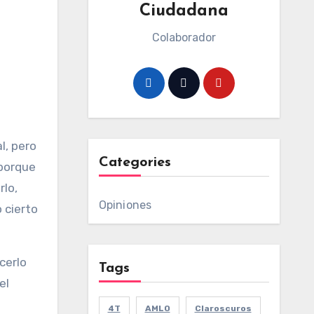
Ciudadana
Colaborador
l, pero
Categories
 porque
rlo,
Opiniones
 cierto
cerlo
Tags
el
4T
AMLO
Claroscuros