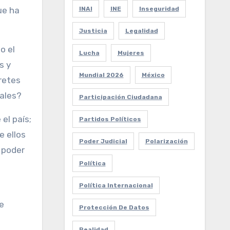
INAI
INE
Inseguridad
ue ha
Justicia
Legalidad
o el
Lucha
Mujeres
s y
Mundial 2026
México
retes
gales?
Participación Ciudadana
el país;
Partidos Políticos
e ellos
Poder Judicial
Polarización
 poder
Política
Política Internacional
e
Protección De Datos
Realidad