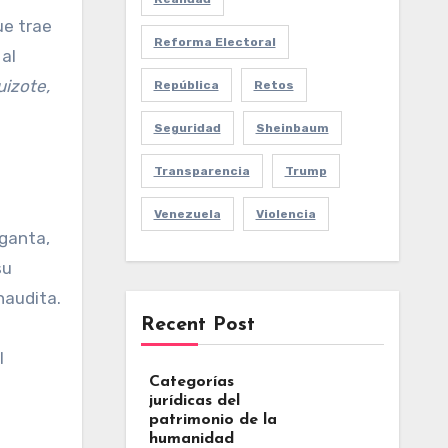
ue trae
Reforma Electoral
 al
uizote,
República
Retos
Seguridad
Sheinbaum
Transparencia
Trump
Venezuela
Violencia
rganta,
su
naudita.
Recent Post
l
Categorías
jurídicas del
patrimonio de la
humanidad