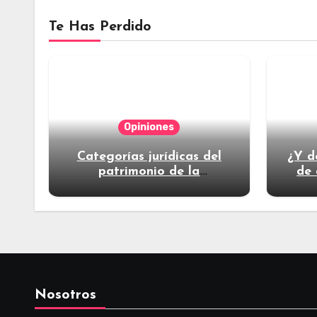
Te Has Perdido
Opiniones
Categorías jurídicas del
¿Y d
patrimonio de la
de 
humanidad
Nosotros