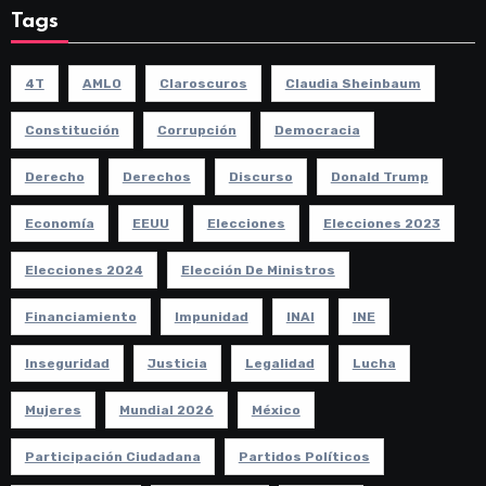
Tags
4T
AMLO
Claroscuros
Claudia Sheinbaum
Constitución
Corrupción
Democracia
Derecho
Derechos
Discurso
Donald Trump
Economía
EEUU
Elecciones
Elecciones 2023
Elecciones 2024
Elección De Ministros
Financiamiento
Impunidad
INAI
INE
Inseguridad
Justicia
Legalidad
Lucha
Mujeres
Mundial 2026
México
Participación Ciudadana
Partidos Políticos