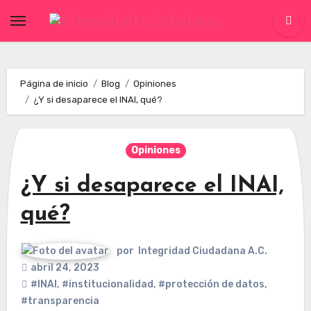
Skip
to
content
Página de inicio
Blog
Opiniones
¿Y si desaparece el INAI, qué?
Opiniones
¿Y si desaparece el INAI,
qué?
por
Integridad Ciudadana A.C.
abril 24, 2023
#INAI
,
#institucionalidad
,
#protección de datos
,
#transparencia