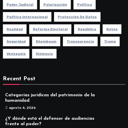
Poder Judicial
Polarización
Política
Política Internacional
Protección De Datos
Realidad
Reforma Electoral
República
Retos
Seguridad
Sheinbaum
Transparencia
Trump
Venezuela
Violencia
Recent Post
Categorías jurídicas del patrimonio de la
humanidad
agosto 4, 2026
¿Y dónde está el defensor de audiencias
frente al poder?