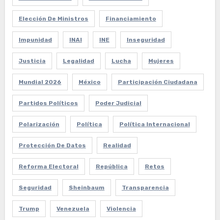
Elección De Ministros
Financiamiento
Impunidad
INAI
INE
Inseguridad
Justicia
Legalidad
Lucha
Mujeres
Mundial 2026
México
Participación Ciudadana
Partidos Políticos
Poder Judicial
Polarización
Política
Política Internacional
Protección De Datos
Realidad
Reforma Electoral
República
Retos
Seguridad
Sheinbaum
Transparencia
Trump
Venezuela
Violencia