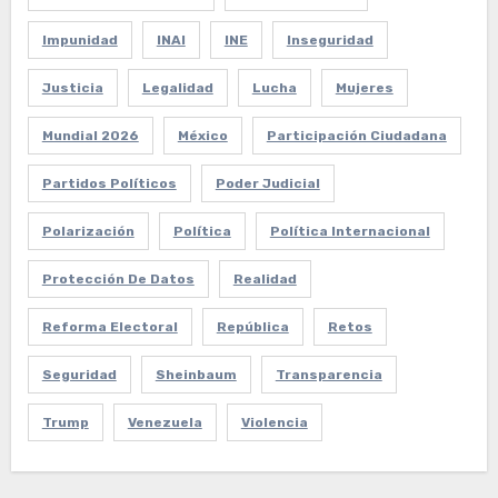
Impunidad
INAI
INE
Inseguridad
Justicia
Legalidad
Lucha
Mujeres
Mundial 2026
México
Participación Ciudadana
Partidos Políticos
Poder Judicial
Polarización
Política
Política Internacional
Protección De Datos
Realidad
Reforma Electoral
República
Retos
Seguridad
Sheinbaum
Transparencia
Trump
Venezuela
Violencia