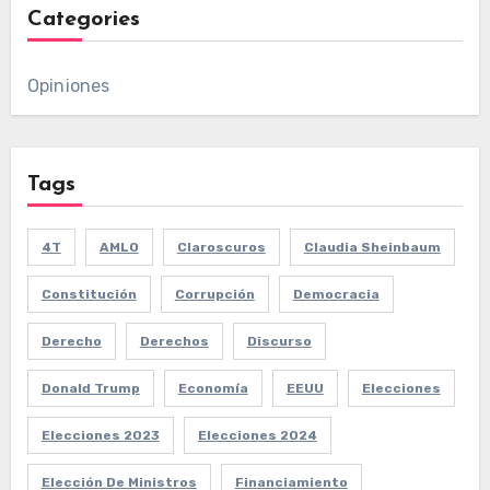
Categories
Opiniones
Tags
4T
AMLO
Claroscuros
Claudia Sheinbaum
Constitución
Corrupción
Democracia
Derecho
Derechos
Discurso
Donald Trump
Economía
EEUU
Elecciones
Elecciones 2023
Elecciones 2024
Elección De Ministros
Financiamiento