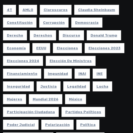
4T
AMLO
Claroscuros
Claudia Sheinbaum
Constitución
Corrupción
Democracia
Derecho
Derechos
Discurso
Donald Trump
Economía
EEUU
Elecciones
Elecciones 2023
Elecciones 2024
Elección De Ministros
Financiamiento
Impunidad
INAI
INE
Inseguridad
Justicia
Legalidad
Lucha
Mujeres
Mundial 2026
México
Participación Ciudadana
Partidos Políticos
Poder Judicial
Polarización
Política