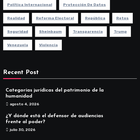
Política Internacional
Protección De Datos
Realidad
Reforma Electoral
República
Retos
Seguridad
Sheinbaum
Transparencia
Trump
Venezuela
Violencia
Recent Post
Categorías jurídicas del patrimonio de la
humanidad
agosto 4, 2026
¿Y dónde está el defensor de audiencias
frente al poder?
julio 30, 2026