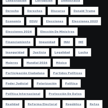
Constitución
Corrupción
Democracia
Derecho
Derechos
Discurso
Donald Trump
Economía
EEUU
Elecciones
Elecciones 2023
Elecciones 2024
Elección De Ministros
Financiamiento
Impunidad
INAI
INE
Inseguridad
Justicia
Legalidad
Lucha
Mujeres
Mundial 2026
México
Participación Ciudadana
Partidos Políticos
Poder Judicial
Polarización
Política
Política Internacional
Protección De Datos
Realidad
Reforma Electoral
República
Retos