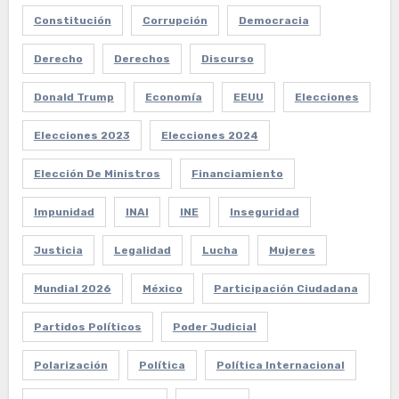
Constitución
Corrupción
Democracia
Derecho
Derechos
Discurso
Donald Trump
Economía
EEUU
Elecciones
Elecciones 2023
Elecciones 2024
Elección De Ministros
Financiamiento
Impunidad
INAI
INE
Inseguridad
Justicia
Legalidad
Lucha
Mujeres
Mundial 2026
México
Participación Ciudadana
Partidos Políticos
Poder Judicial
Polarización
Política
Política Internacional