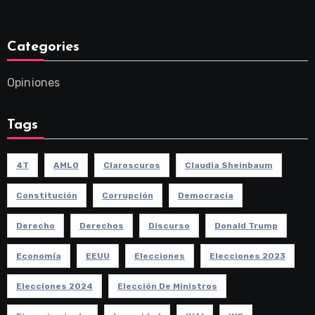
Categories
Opiniones
Tags
4T
AMLO
Claroscuros
Claudia Sheinbaum
Constitución
Corrupción
Democracia
Derecho
Derechos
Discurso
Donald Trump
Economía
EEUU
Elecciones
Elecciones 2023
Elecciones 2024
Elección De Ministros