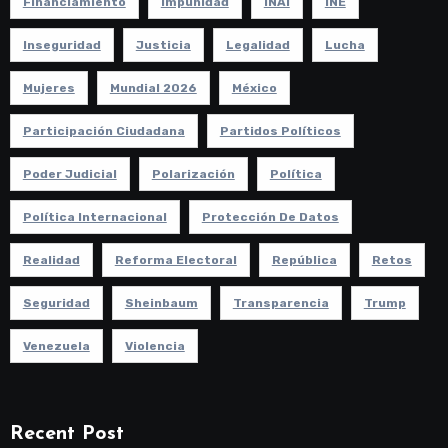
Financiamiento
Impunidad
INAI
INE
Inseguridad
Justicia
Legalidad
Lucha
Mujeres
Mundial 2026
México
Participación Ciudadana
Partidos Políticos
Poder Judicial
Polarización
Política
Política Internacional
Protección De Datos
Realidad
Reforma Electoral
República
Retos
Seguridad
Sheinbaum
Transparencia
Trump
Venezuela
Violencia
Recent Post