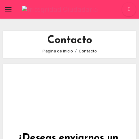
Skip
to
content
Contacto
Página de inicio
Contacto
¿Deseas enviarnos un