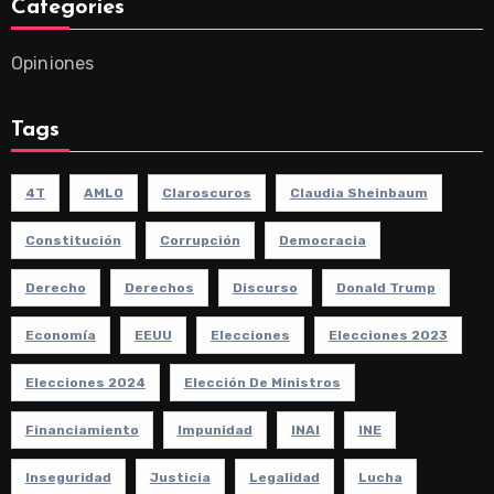
Categories
Opiniones
Tags
4T
AMLO
Claroscuros
Claudia Sheinbaum
Constitución
Corrupción
Democracia
Derecho
Derechos
Discurso
Donald Trump
Economía
EEUU
Elecciones
Elecciones 2023
Elecciones 2024
Elección De Ministros
Financiamiento
Impunidad
INAI
INE
Inseguridad
Justicia
Legalidad
Lucha