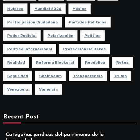
Mujeres
Mundial 2026
México
Participación Ciudadana
Partidos Políticos
Poder Judicial
Polarización
Política
Política Internacional
Protección De Datos
Realidad
Reforma Electoral
República
Retos
Seguridad
Sheinbaum
Transparencia
Trump
Venezuela
Violencia
Recent Post
Categorías jurídicas del patrimonio de la