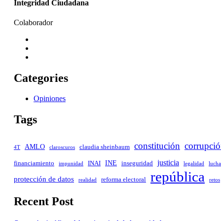
Integridad Ciudadana
Colaborador
Categories
Opiniones
Tags
constitución
corrupci
AMLO
claudia sheinbaum
4T
claroscuros
justicia
INE
INAI
inseguridad
financiamiento
impunidad
legalidad
lucha
república
protección de datos
reforma electoral
realidad
retos
Recent Post