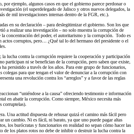
do, por ejemplo, algunos casos en que el gobierno parece perdonar o
nvestigación (el superdelegado de Jalisco y otros nuevos delegados, la
s de mil investigaciones internas dentro de la FGR, etc.).
radas en su declaración – para deslegitimizar el gobierno. Son los que
ió a realizar una investigación – no solo muestra la corrupción de
la concentración del poder, el autoritarismo y la corrupción. Todo es
on actos corruptos, pero… ¿Qué tal lo del hermano del presidente o el
les.
; la lucha contra la corrupción requiere la cooperación y participación
no participan ni se benefician de la corrupción, pero saben que existe,
a persistido a través de los años. Para este grupo de funcionarios,
us colegas para que tengan el valor de denunciar a la corrupción con
resenta una revolución contra los “arreglos” y a favor de las reglas
eaccionan “uniéndose a la causa” ofreciendo testimonio e información
tal en abatir la corrupción. Como siempre, México necesita más
 corruptelas).
era. Una actitud dispuesta de rehusar quizá el camino más fácil pero
rar un cambio. Ni es fácil, ni barato, ya que uno puede pagar altas
tos, los burócratas y funcionarios en realidad no sepan cómo hacer las
 de los platos rotos no debe de inhibir o destruir la lucha contra la