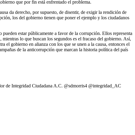
gobierno que por fin está enfrentado el problema.
ausa da derecho, por supuesto, de disentir, de exigir la rendición de
pción, los del gobierno tienen que poner el ejemplo y los ciudadanos
no pueden estar públicamente a favor de la corrupción. Ellos representa
ón, mientras lo que buscan los segundos es el fracaso del gobierno. Así,
ntra el gobierno en alianza con los que se unen a la causa, entonces el
campañas de la anticorrupción que marcan la historia política del país
rador de Integridad Ciudadana A.C. @sdmorris4 @integridad_AC