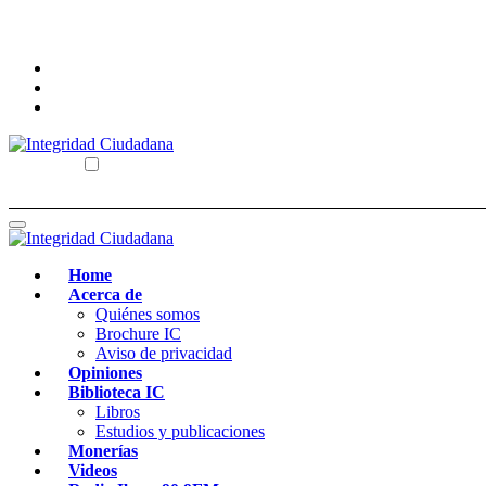
Skip
to
content
Integridad Ciudadana
Correo electrónico: integridadciudadana@hotmail.com
Integridad Ciudadana
Correo electrónico: integridadciudadana@hotmail.com
Home
Acerca de
Quiénes somos
Brochure IC
Aviso de privacidad
Opiniones
Biblioteca IC
Libros
Estudios y publicaciones
Monerías
Videos