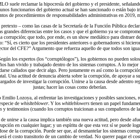
MLO suele reclamar la hipocresía del gobierno y el presidente, señalan
lgunos funcionarios del gobierno actual se han sancionado o están bajo i
tos de procedimientos de responsabilidades administrativas en 2019, má
 pretexto – como las casas de la Secretaría de la Función Pública decla
 grandes diferencias entre los casos y que el gobierno ya se compromet
corrupción; que todo, por ende, es un show mediático para distraer de 
o: “Sí, es cierto que los presidentes anteriores o gobernadores si hicier
ector del CFE?” Argumento que refuerza aquello de que todos son igua
 Según los expertos (los “corruptólogos”), los gobiernos no pueden solos
ños han vivido y trabajado dentro de los sistemas corruptos. A lo mejor 
rse callados que decir algo. Pero justamente es así como la corrupción h
tal. Una actitud de denuncia abierta sobre la corrupción, de apoyar a s
cargados de investigar la corrupción. Unirse a la causa desde adentro rep
justas; hacer las cosas como deberían.
milio Lozoya, al enfrentar las investigaciones y posibles sanciones, r
 especie de
whislteblower
. Y los
whitleblowers
tienen un papel fundamen
s
y testimonios (cuando los corruptos traicionan a sus compañeros de las
 de unirse a la causa implica también una nueva actitud, pero desde afu
upción en cualquier lugar; y un espíritu de que esta vez sí se puede log
ose de la corrupción. Puede ser que, al desmantelar los sistemas corrup
erá el costo transitorio de un cambio de verdad. No querer pagar el costo