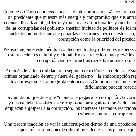
entre el
Entonces ¿Cómo debe reaccionar la gente ahora con la 4T con un canto
un presidente que muestra más energía y compromiso que sus anteces
cuentas, fiscalizan al gobierno y multan a ex funcionarios y funciona
de las corruptelas del gobierno anterior, incluso de políticos de los 
suele disminuir después de ganar las elecciones; pero en este caso,
corrupción como la prioridad del preside
Pienso que, ante este inédito acontecimiento, hay diferentes maneras d
esta reacción es natural y racional. En esta reacción, uno prevé l
corrupción, sino en muchos casos lo aumentaron: la
Además de la incredulidad, una segunda reacción es la defensa. Esta 
crimen organizado dentro y fuera del gobierno – la anticorrupción rep
les corresponde. La pregunta entonces es ¿Cómo reaccionan estos g
difícilmente pueden reacci
Hay un dicho que dice que “cuando le pegas a la corrupción, la corrup
y desmantelar los sistemas corruptos tan arraigados a través de tanto
empiezan a golpear a la corrupción, los intereses afectados reaccion
esfuerzo contra la corrupción.
Una tercera reacción es ver la anticorrupción dentro de una oposició
oposición y francamente odio al presidente, a sus planes izqui