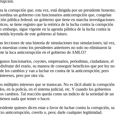
rrupción.
la corrupción que, esta vez, está dirigida por un presidente honesto;
 coordina un gobierno con funcionarios anticorrupción que, congelan
ación pública federal; un gobierno que tiene en marcha investigaciones
cos, se tiene registro que la retórica de la lucha contra la corrupción
in embargo, sigue vigente en la agenda pública de la lucha contra la
etida leyenda de este gobierno al futuro.
s lecciones de una historia de simulaciones tras simulaciones; tal vez,
s muestran como los presidentes anteriores no solo no eliminaron la
ente la luca anticorrupción en el gobierno de AMLO?
gunos funcionarios, coyotes, empresarios, periodistas, ciudadanos, el
disfrutar del erario, su manera de conseguir beneficios que por ley no
de los cambios y van a luchar en contra de la anticorrupción; pero
tereses, pero por otra vía.
múltiples intereses que se trastocan. No es fácil abatir la corrupción
os, en la policía, en el sistema judicial, etc. Y cuando los gobiernos
 los cambios. Tal reacción queda como un indicio de la seriedad de un
 tienen nada que temer o hacer.
idente quienes dicen estar a favor de luchar contra la corrupción, su
o anticorrupción, creerlo o, peor, darle cualquier legitimidad.