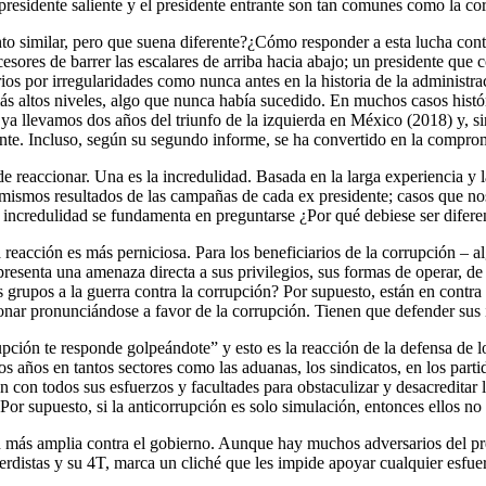
 presidente saliente y el presidente entrante son tan comunes como la co
 similar, pero que suena diferente?¿Cómo responder a esta lucha contra 
ores de barrer las escalares de arriba hacia abajo; un presidente que
rios por irregularidades como nunca antes en la historia de la administr
más altos niveles, algo que nunca había sucedido. En muchos casos históri
 ya llevamos dos años del triunfo de la izquierda en México (2018) y, s
nte. Incluso, según su segundo informe, se ha convertido en la comprom
e reaccionar. Una es la incredulidad. Basada en la larga experiencia y la
os mismos resultados de las campañas de cada ex presidente; casos que no
 incredulidad se fundamenta en preguntarse ¿Por qué debiese ser difer
reacción es más perniciosa. Para los beneficiarios de la corrupción – al
resenta una amenaza directa a sus privilegios, sus formas de operar, de 
rupos a la guerra contra la corrupción? Por supuesto, están en contra 
onar pronunciándose a favor de la corrupción. Tienen que defender sus in
ción te responde golpeándote” y esto es la reacción de la defensa de los 
s años en tantos sectores como las aduanas, los sindicatos, en los partid
an con todos sus esfuerzos y facultades para obstaculizar y desacreditar
 Por supuesto, si la anticorrupción es solo simulación, entonces ellos no
n más amplia contra el gobierno. Aunque hay muchos adversarios del pres
erdistas y su 4T, marca un cliché que les impide apoyar cualquier esfuerz