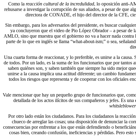
Como la
reacción cultural de la incredulidad
, lo oposición anti-A
rehusarse a investigar la corrupción de sus aliados, a pesar de que a
directora de CONADE, el hijo del director de la CFE, cien
Sin embargo, para los adversarios del presidente, es buscar cualquier
ya concluyeron que el video de Pio López Obrador – a pesar de las
AMLO, sino que muestra que el gobierno no va a hacer nada contra la 
parte de lo que en inglés se llama “what-about-ism;” o sea, señaland
dir
Una cuarta forma de reaccionar, y lo preferible, es unirse a la causa.
de todos. Por un lado, es la suma de los funcionarios que por tantos a
saben quiénes son, y saben también que siempre ha sido mejor queda
unirse a la causa implica una actitud diferente; un cambio fundamen
todos los riesgos que representa y de cooperar con los oficiales en
Vale mencionar que hay un pequeño grupo de funcionarios que, como E
detallada de los actos ilícitos de sus compañeros y jefes. Es una
whitsleblower
Por otro lado están los ciudadanos. Para los ciudadanos la reacción
chueco de arreglar las cosas; una disposición de denunciar la corr
consecuencias por enfrentar a los que están defendiendo o beneficiánd
cosas bien, creando confusión, ineficiencias y pérdidas. Pero esto s