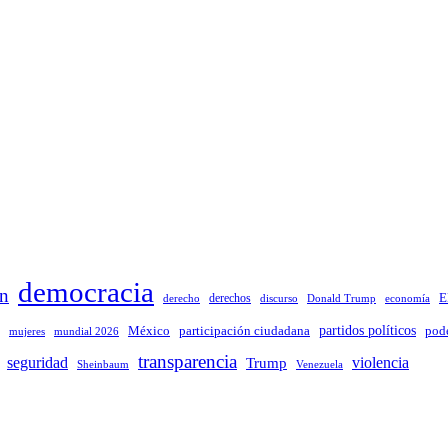
democracia
ón
derechos
E
discurso
Donald Trump
derecho
economía
México
partidos políticos
pode
participación ciudadana
mujeres
mundial 2026
transparencia
seguridad
violencia
Trump
Sheinbaum
Venezuela