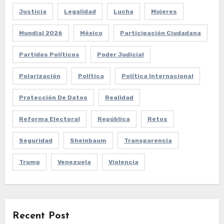
Justicia
Legalidad
Lucha
Mujeres
Mundial 2026
México
Participación Ciudadana
Partidos Políticos
Poder Judicial
Polarización
Política
Política Internacional
Protección De Datos
Realidad
Reforma Electoral
República
Retos
Seguridad
Sheinbaum
Transparencia
Trump
Venezuela
Violencia
Recent Post