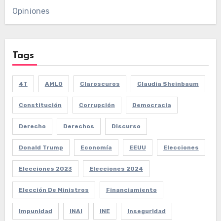
Opiniones
Tags
4T
AMLO
Claroscuros
Claudia Sheinbaum
Constitución
Corrupción
Democracia
Derecho
Derechos
Discurso
Donald Trump
Economía
EEUU
Elecciones
Elecciones 2023
Elecciones 2024
Elección De Ministros
Financiamiento
Impunidad
INAI
INE
Inseguridad