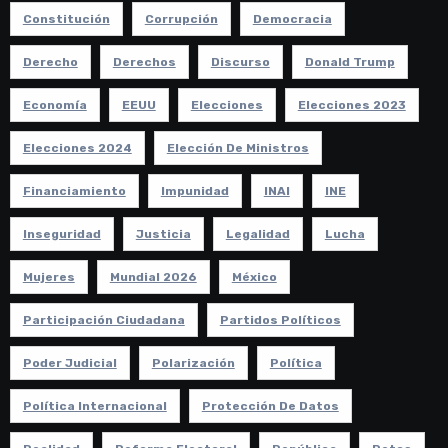
Constitución
Corrupción
Democracia
Derecho
Derechos
Discurso
Donald Trump
Economía
EEUU
Elecciones
Elecciones 2023
Elecciones 2024
Elección De Ministros
Financiamiento
Impunidad
INAI
INE
Inseguridad
Justicia
Legalidad
Lucha
Mujeres
Mundial 2026
México
Participación Ciudadana
Partidos Políticos
Poder Judicial
Polarización
Política
Política Internacional
Protección De Datos