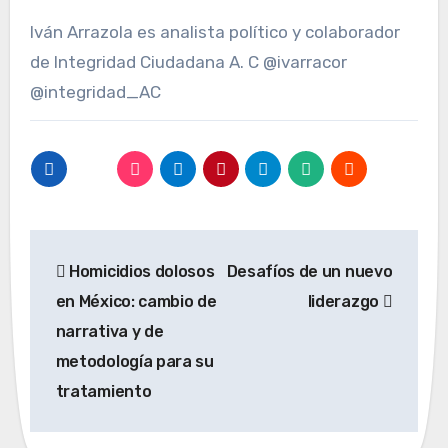
Iván Arrazola es analista político y colaborador
de Integridad Ciudadana A. C @ivarracor
@integridad_AC
Navegación
Homicidios dolosos
Desafíos de un nuevo
de
en México: cambio de
liderazgo
entradas
narrativa y de
metodología para su
tratamiento