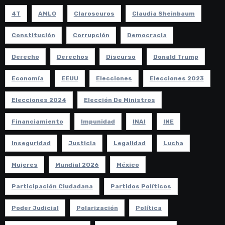
4T
AMLO
Claroscuros
Claudia Sheinbaum
Constitución
Corrupción
Democracia
Derecho
Derechos
Discurso
Donald Trump
Economía
EEUU
Elecciones
Elecciones 2023
Elecciones 2024
Elección De Ministros
Financiamiento
Impunidad
INAI
INE
Inseguridad
Justicia
Legalidad
Lucha
Mujeres
Mundial 2026
México
Participación Ciudadana
Partidos Políticos
Poder Judicial
Polarización
Política