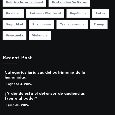
Política Internacional
Protección De Datos
Realidad
Reforma Electoral
República
Retos
Seguridad
Sheinbaum
Transparencia
Trump
Venezuela
Violencia
Recent Post
Categorías jurídicas del patrimonio de la
humanidad
agosto 4, 2026
¿Y dónde está el defensor de audiencias
frente al poder?
julio 30, 2026