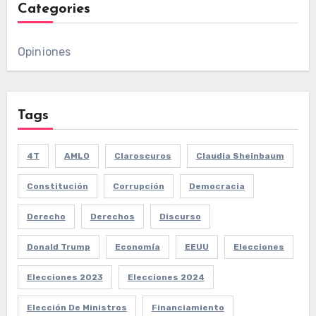
Categories
Opiniones
Tags
4T
AMLO
Claroscuros
Claudia Sheinbaum
Constitución
Corrupción
Democracia
Derecho
Derechos
Discurso
Donald Trump
Economía
EEUU
Elecciones
Elecciones 2023
Elecciones 2024
Elección De Ministros
Financiamiento