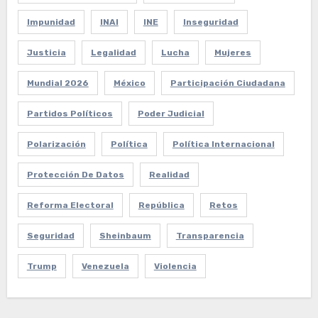
Impunidad
INAI
INE
Inseguridad
Justicia
Legalidad
Lucha
Mujeres
Mundial 2026
México
Participación Ciudadana
Partidos Políticos
Poder Judicial
Polarización
Política
Política Internacional
Protección De Datos
Realidad
Reforma Electoral
República
Retos
Seguridad
Sheinbaum
Transparencia
Trump
Venezuela
Violencia