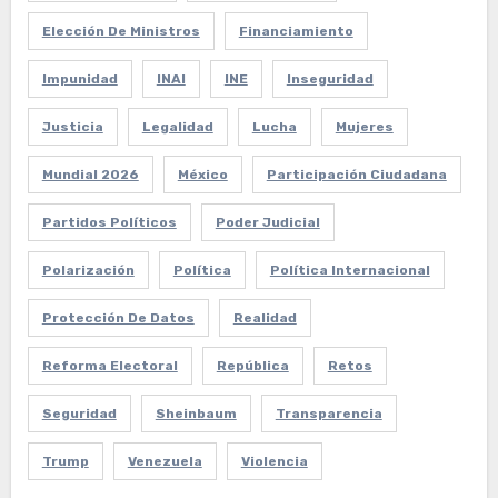
Elección De Ministros
Financiamiento
Impunidad
INAI
INE
Inseguridad
Justicia
Legalidad
Lucha
Mujeres
Mundial 2026
México
Participación Ciudadana
Partidos Políticos
Poder Judicial
Polarización
Política
Política Internacional
Protección De Datos
Realidad
Reforma Electoral
República
Retos
Seguridad
Sheinbaum
Transparencia
Trump
Venezuela
Violencia