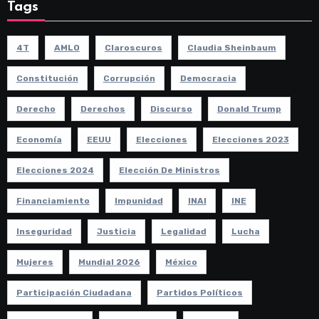
Tags
4T
AMLO
Claroscuros
Claudia Sheinbaum
Constitución
Corrupción
Democracia
Derecho
Derechos
Discurso
Donald Trump
Economía
EEUU
Elecciones
Elecciones 2023
Elecciones 2024
Elección De Ministros
Financiamiento
Impunidad
INAI
INE
Inseguridad
Justicia
Legalidad
Lucha
Mujeres
Mundial 2026
México
Participación Ciudadana
Partidos Políticos