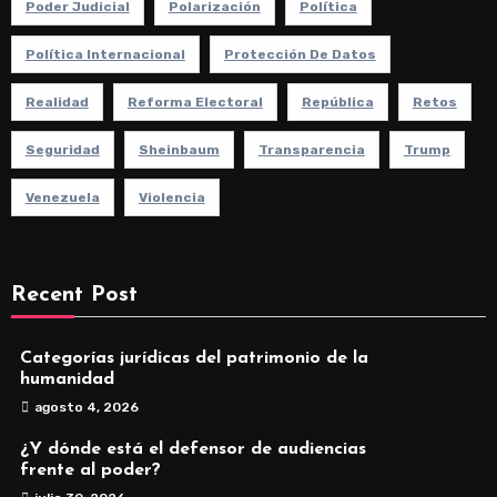
Poder Judicial
Polarización
Política
Política Internacional
Protección De Datos
Realidad
Reforma Electoral
República
Retos
Seguridad
Sheinbaum
Transparencia
Trump
Venezuela
Violencia
Recent Post
Categorías jurídicas del patrimonio de la
humanidad
agosto 4, 2026
¿Y dónde está el defensor de audiencias
frente al poder?