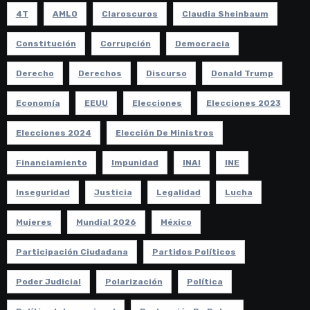
4T
AMLO
Claroscuros
Claudia Sheinbaum
Constitución
Corrupción
Democracia
Derecho
Derechos
Discurso
Donald Trump
Economía
EEUU
Elecciones
Elecciones 2023
Elecciones 2024
Elección De Ministros
Financiamiento
Impunidad
INAI
INE
Inseguridad
Justicia
Legalidad
Lucha
Mujeres
Mundial 2026
México
Participación Ciudadana
Partidos Políticos
Poder Judicial
Polarización
Política