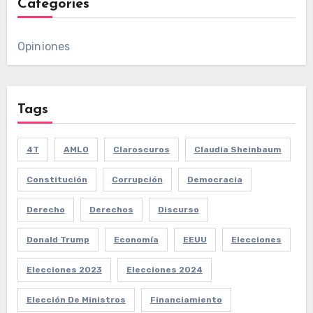
Categories
Opiniones
Tags
4T
AMLO
Claroscuros
Claudia Sheinbaum
Constitución
Corrupción
Democracia
Derecho
Derechos
Discurso
Donald Trump
Economía
EEUU
Elecciones
Elecciones 2023
Elecciones 2024
Elección De Ministros
Financiamiento