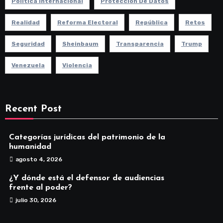
Política Internacional
Protección De Datos
Realidad
Reforma Electoral
República
Retos
Seguridad
Sheinbaum
Transparencia
Trump
Venezuela
Violencia
Recent Post
Categorías jurídicas del patrimonio de la
humanidad
agosto 4, 2026
¿Y dónde está el defensor de audiencias
frente al poder?
julio 30, 2026