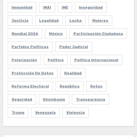
Impunidad
INAI
INE
Inseguridad
Justicia
Legalidad
Lucha
Mujeres
Mundial 2026
México
Participación Ciudadana
Partidos Políticos
Poder Judicial
Polarización
Política
Política Internacional
Protección De Datos
Realidad
Reforma Electoral
República
Retos
Seguridad
Sheinbaum
Transparencia
Trump
Venezuela
Violencia