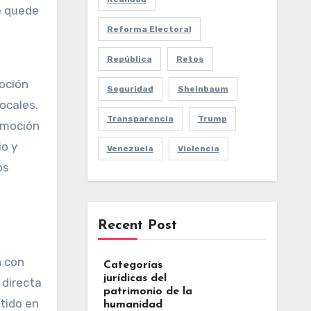
se quede
Reforma Electoral
;
República
Retos
moción
Seguridad
Sheinbaum
ocales.
Transparencia
Trump
romoción
io y
Venezuela
Violencia
os
Recent Post
n con
Categorías
jurídicas del
 directa
patrimonio de la
tido en
humanidad