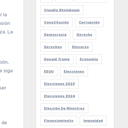
Claudia Sheinbaum
r la
Constitución
Corrupción
usión
za. La
Democracia
Derecho
Derechos
Discurso
Donald Trump
Economía
ión,
e siga
EEUU
Elecciones
a
Elecciones 2023
ser
Elecciones 2024
Elección De Ministros
Financiamiento
Impunidad
l de