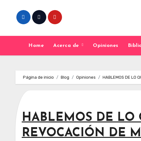
Skip
to
content
Home
Acerca de
Opiniones
Bibl
Página de inicio
Blog
Opiniones
HABLEMOS DE LO Q
HABLEMOS DE LO Q
REVOCACIÓN DE 