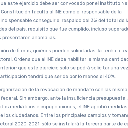
ue este ejercicio debe ser convocado por el Instituto Na
la Constitución faculta al INE como el responsable de la
 indispensable conseguir el respaldo del 3% del total de l
es del país, requisito que fue cumplido, incluso superado
das presentaron anomalías.
ción de firmas, quiénes pueden solicitarlas, la fecha a re
ctoral. Ordena que el INE debe habilitar la misma cantida
nterior; que este ejercicio solo se podrá solicitar una vez
participación tendrá que ser de por lo menos el 40%.
 organización de la revocación de mandato con las misma
federal. Sin embargo, ante la insuficiencia presupuestal
lictos mediáticos e impugnaciones, el INE aprobó medidas 
de los ciudadanos. Entre los principales cambios y toman
toral 2020-2021, sólo se instalará la tercera parte de ca