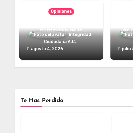
Opiniones
Categorías jurídicas del
¿Y dó
patrimonio de la
de 
Integridad
humanidad
Ciudadana A.C.
agosto 4, 2026
julio
Te Has Perdido