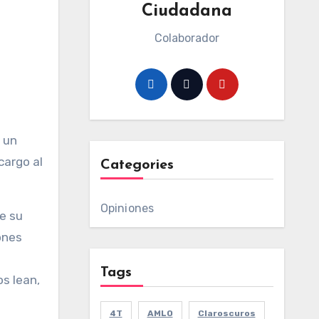
Ciudadana
Colaborador
, un
cargo al
Categories
Opiniones
e su
ones
Tags
s lean,
4T
AMLO
Claroscuros