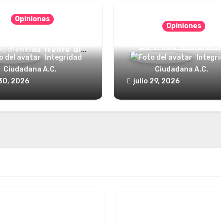
Opiniones
Opiniones
nde está el defensor
La cruda mundialis
audiencias frente al
Integridad
Integr
poder?
Ciudadana A.C.
Ciudadana A.C.
 30, 2026
julio 29, 2026