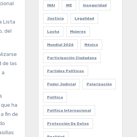
cional
INAI
INE
Inseguridad
Justicia
Legalidad
a Lista
, del
Lucha
Mujeres
Mundial 2026
México
alizarse
Participación Ciudadana
d de las
Partidos Políticos
 a
Poder Judicial
Polarización
s
Política
, que ha
Política Internacional
a fin de
do
Protección De Datos
sillas
Realidad