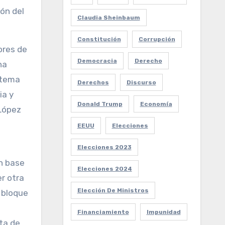
ón del
Claudia Sheinbaum
Constitución
Corrupción
ores de
Democracia
Derecho
na
l tema
Derechos
Discurso
ia y
Donald Trump
Economía
 López
EEUU
Elecciones
Elecciones 2023
en base
Elecciones 2024
r otra
Elección De Ministros
l bloque
Financiamiento
Impunidad
lta de