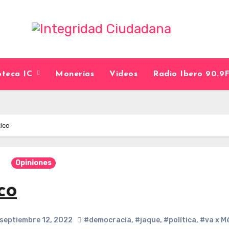
ioteca IC
Monerías
Videos
Radio Ibero 90.
ico
Opiniones
co
septiembre 12, 2022
#democracia
,
#jaque
,
#política
,
#va x M