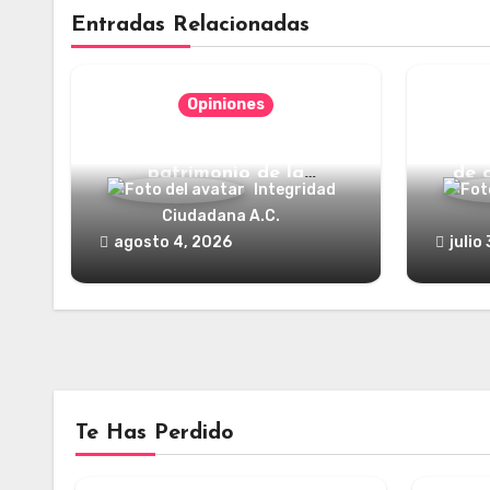
Entradas Relacionadas
Opiniones
Categorías jurídicas del
¿Y dó
patrimonio de la
de 
Integridad
humanidad
Ciudadana A.C.
agosto 4, 2026
julio
Te Has Perdido