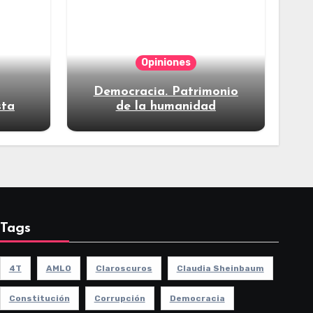
Opiniones
Democracia. Patrimonio
sta
de la humanidad
Tags
4T
AMLO
Claroscuros
Claudia Sheinbaum
Constitución
Corrupción
Democracia