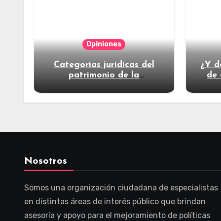
Opiniones
Categorías jurídicas del
¿Y d
patrimonio de la
de 
humanidad
Nosotros
Somos una organización ciudadana de especialistas
en distintas áreas de interés público que brindan
asesoría y apoyo para el mejoramiento de políticas