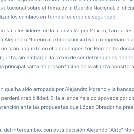
titucional sobre el tema de la Guardia Nacional, el ofici
lizar los cambios en torno al cuerpo de seguridad.
presa a los lideres de la alianza Va por México, tanto Jes
ejandro Moreno a retirar la iniciativa o romperían la a
r un gran boquete en el bloque opositor. Moreno ha decla
r junta, sin embargo, la razón de ser del bloque es opone
la principal carta de presentación de la alianza opositora
ón que ha sido arropada por Alejandro Moreno y la bancad
perderá credibilidad, Si la alianza ha sido apoyada por di
ontención ante las propuestas que López Obrador ha pre
ca del intercambio, con esta decisión Alejando “Alito” Mo