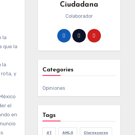
Ciudadana
Colaborador
 la
a que la
 la
Categories
rota, y
Opiniones
 México
er el
ando en
Tags
anuncio
us
4T
AMLO
Claroscuros