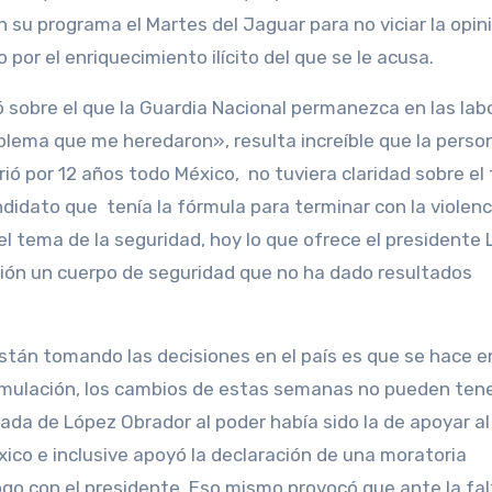
su programa el Martes del Jaguar para no viciar la opini
por el enriquecimiento ilícito del que se le acusa.
ó sobre el que la Guardia Nacional permanezca en las lab
oblema que me heredaron», resulta increíble que la perso
rió por 12 años todo México, no tuviera claridad sobre e
ndidato que tenía la fórmula para terminar con la violenc
el tema de la seguridad, hoy lo que ofrece el presidente
ión un cuerpo de seguridad que no ha dado resultados
están tomando las decisiones en el país es que se hace 
 simulación, los cambios de estas semanas no pueden tene
legada de López Obrador al poder había sido la de apoyar a
ico e inclusive apoyó la declaración de una moratoria
logo con el presidente. Eso mismo provocó que ante la fa