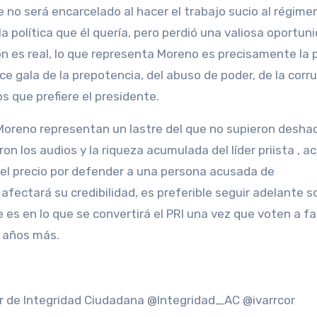
 no será encarcelado al hacer el trabajo sucio al régimen
a política que él quería, pero perdió una valiosa oportun
ón es real, lo que representa Moreno es precisamente la 
e gala de la prepotencia, del abuso de poder, de la corru
ios que prefiere el presidente.
co Moreno representan un lastre del que no supieron desha
on los audios y la riqueza acumulada del líder priista , a
 el precio por defender a una persona acusada de
afectará su credibilidad, es preferible seguir adelante s
 es en lo que se convertirá el PRI una vez que voten a f
o años más.
or de Integridad Ciudadana @Integridad_AC @ivarrcor