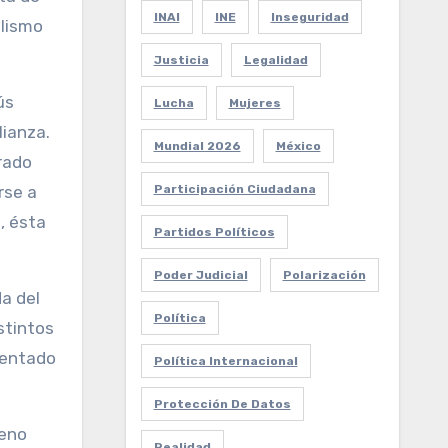
INAI
INE
Inseguridad
alismo
Justicia
Legalidad
ús
Lucha
Mujeres
lianza.
Mundial 2026
México
rado
Participación Ciudadana
rse a
, ésta
Partidos Políticos
Poder Judicial
Polarización
a del
Política
stintos
sentado
Política Internacional
Protección De Datos
reno
Realidad