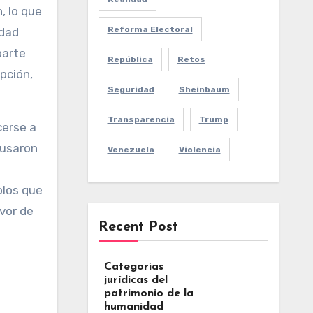
, lo que
Reforma Electoral
idad
parte
República
Retos
pción,
Seguridad
Sheinbaum
Transparencia
Trump
cerse a
cusaron
Venezuela
Violencia
olos que
avor de
Recent Post
Categorías
jurídicas del
patrimonio de la
humanidad