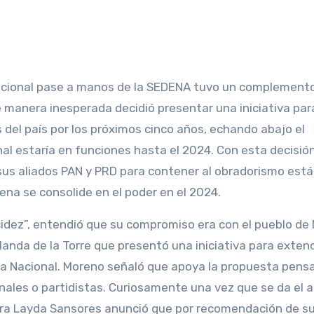
 Nacional pase a manos de la SEDENA tuvo un complemento
manera inesperada decidió presentar una iniciativa par
s del país por los próximos cinco años, echando abajo el
nal estaría en funciones hasta el 2024. Con esta decisión
sus aliados PAN y PRD para contener al obradorismo está 
na se consolide en el poder en el 2024.
idez”, entendió que su compromiso era con el pueblo de
olanda de la Torre que presentó una iniciativa para extend
dia Nacional. Moreno señaló que apoya la propuesta pens
sonales o partidistas. Curiosamente una vez que se da el 
adora Layda Sansores anunció que por recomendación de s