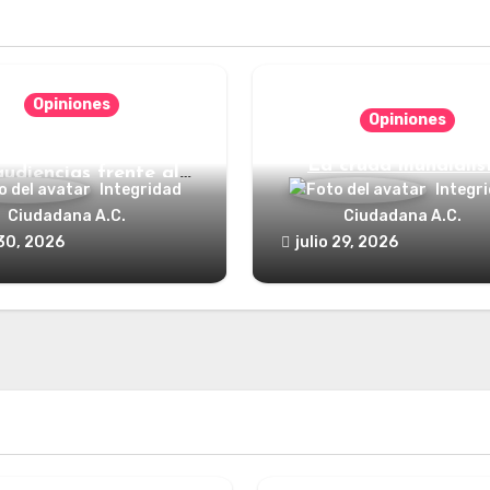
Opiniones
Opiniones
nde está el defensor
La cruda mundialis
audiencias frente al
Integridad
Integr
poder?
Ciudadana A.C.
Ciudadana A.C.
 30, 2026
julio 29, 2026