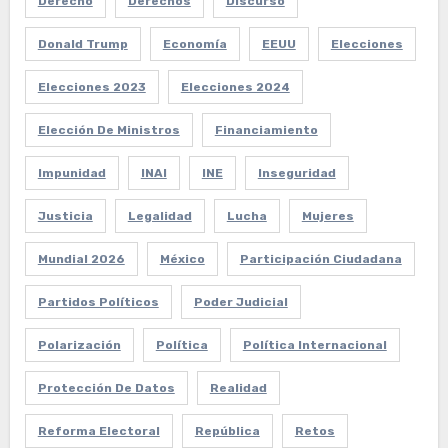
Derecho
Derechos
Discurso
Donald Trump
Economía
EEUU
Elecciones
Elecciones 2023
Elecciones 2024
Elección De Ministros
Financiamiento
Impunidad
INAI
INE
Inseguridad
Justicia
Legalidad
Lucha
Mujeres
Mundial 2026
México
Participación Ciudadana
Partidos Políticos
Poder Judicial
Polarización
Política
Política Internacional
Protección De Datos
Realidad
Reforma Electoral
República
Retos