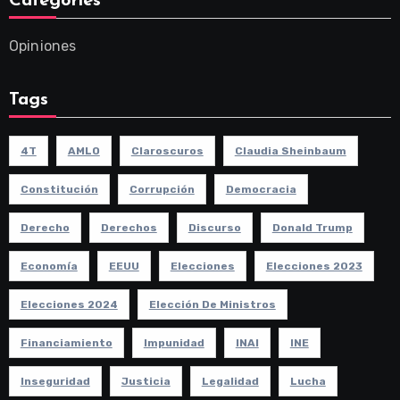
Categories
Opiniones
Tags
4T
AMLO
Claroscuros
Claudia Sheinbaum
Constitución
Corrupción
Democracia
Derecho
Derechos
Discurso
Donald Trump
Economía
EEUU
Elecciones
Elecciones 2023
Elecciones 2024
Elección De Ministros
Financiamiento
Impunidad
INAI
INE
Inseguridad
Justicia
Legalidad
Lucha