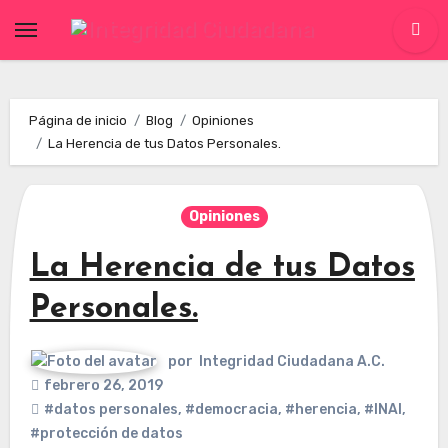
Skip
to
content
Página de inicio
Blog
Opiniones
La Herencia de tus Datos Personales.
Opiniones
La Herencia de tus Datos
Personales.
por
Integridad Ciudadana A.C.
febrero 26, 2019
#datos personales
,
#democracia
,
#herencia
,
#INAI
,
#protección de datos