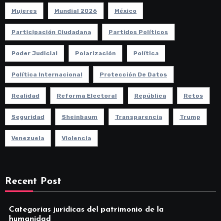
Mujeres
Mundial 2026
México
Participación Ciudadana
Partidos Políticos
Poder Judicial
Polarización
Política
Política Internacional
Protección De Datos
Realidad
Reforma Electoral
República
Retos
Seguridad
Sheinbaum
Transparencia
Trump
Venezuela
Violencia
Recent Post
Categorías jurídicas del patrimonio de la
humanidad