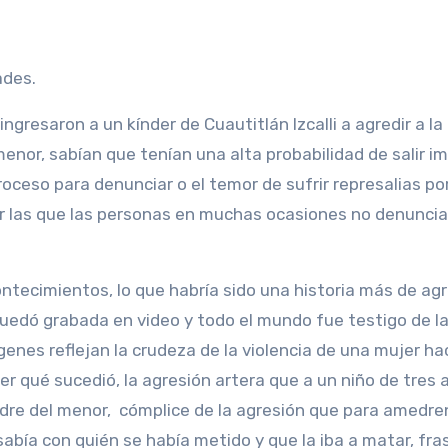
ades.
ngresaron a un kínder de Cuautitlán Izcalli a agredir a la
enor, sabían que tenían una alta probabilidad de salir 
roceso para denunciar o el temor de sufrir represalias po
or las que las personas en muchas ocasiones no denunci
ntecimientos, lo que habría sido una historia más de ag
uedó grabada en video y todo el mundo fue testigo de l
nes reflejan la crudeza de la violencia de una mujer hac
der qué sucedió, la agresión artera que a un niño de tres 
adre del menor, cómplice de la agresión que para amedre
sabía con quién se había metido y que la iba a matar, fra