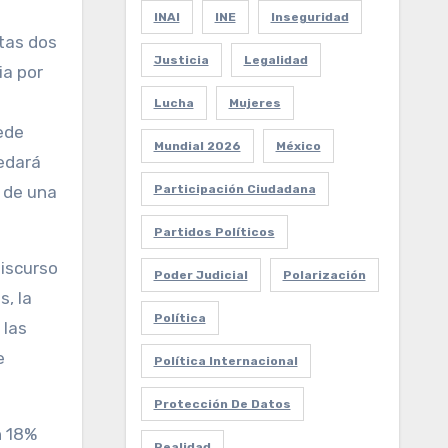
INAI
INE
Inseguridad
stas dos
Justicia
Legalidad
ia por
Lucha
Mujeres
ede
Mundial 2026
México
uedará
Participación Ciudadana
 de una
Partidos Políticos
discurso
Poder Judicial
Polarización
, la
Política
 las
e
Política Internacional
Protección De Datos
n 18%
Realidad