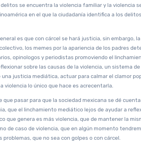
elitos se encuentra la violencia familiar y la violencia s
inoamérica en el que la ciudadanía identifica a los delito
neral es que con cárcel se hará justicia, sin embargo, la
 colectivo, los memes por la apariencia de los padres det
arios, opinologos y periodistas promoviendo el linchamie
lexionar sobre las causas de la violencia, un sistema de 
 una justicia mediática, actuar para calmar el clamor pop
la violencia lo único que hace es acrecentarla.
ne que pasar para que la sociedad mexicana se dé cuenta
ia, que el linchamiento mediático lejos de ayudar a refle
ico que genera es más violencia, que de mantener la mi
ximo de caso de violencia, que en algún momento tendre
s problemas, que no sea con golpes o con cárcel.