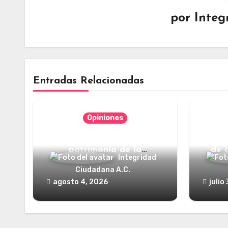
por
Integ
Entradas Relacionadas
Opiniones
Categorías jurídicas del
¿Y dó
patrimonio de la
de 
Integridad
humanidad
Ciudadana A.C.
agosto 4, 2026
julio