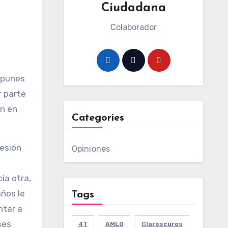
Ciudadana
Colaborador
impunes
r parte
an en
Categories
resión
Opiniones
a
ia otra,
años le
Tags
ntar a
ses
4T
AMLO
Claroscuros