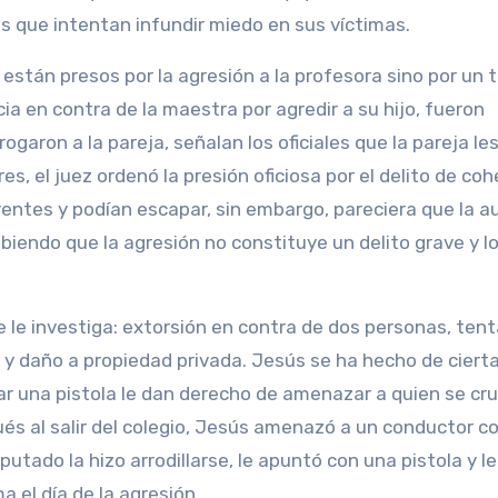
s que intentan infundir miedo en sus víctimas.
están presos por la agresión a la profesora sino por un
cia en contra de la maestra por agredir a su hijo, fueron
ogaron a la pareja, señalan los oficiales que la pareja le
res, el juez ordenó la presión oficiosa por el delito de co
rentes y podían escapar, sin embargo, pareciera que la a
iendo que la agresión no constituye un delito grave y l
se le investiga: extorsión en contra de dos personas, tent
y daño a propiedad privada. Jesús se ha hecho de ciert
ar una pistola le dan derecho de amenazar a quien se cr
pués al salir del colegio, Jesús amenazó a un conductor c
tado la hizo arrodillarse, le apuntó con una pistola y le
a el día de la agresión.