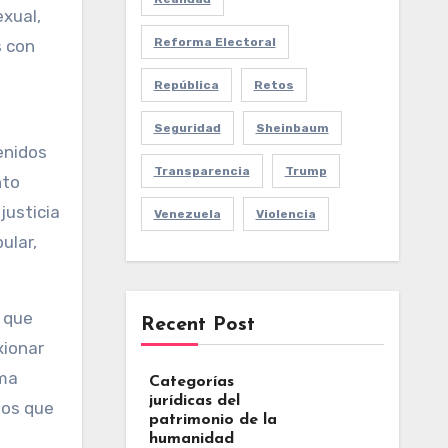
exual,
Reforma Electoral
s con
República
Retos
Seguridad
Sheinbaum
enidos
Transparencia
Trump
nto
justicia
Venezuela
Violencia
ular,
 que
Recent Post
xionar
sma
Categorías
jurídicas del
mos que
patrimonio de la
humanidad