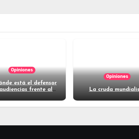
Opiniones
Opiniones
ónde está el defensor
audiencias frente al
La cruda mundiali
poder?