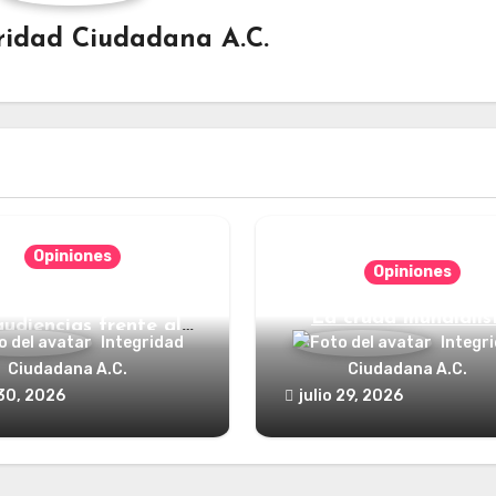
ridad Ciudadana A.C.
Opiniones
Opiniones
nde está el defensor
La cruda mundialis
audiencias frente al
Integridad
Integr
poder?
Ciudadana A.C.
Ciudadana A.C.
 30, 2026
julio 29, 2026