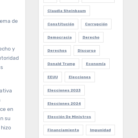
Claudia Sheinbaum
 tema de
Constitución
Corrupción
Democracia
Derecho
s
hecho y
Derechos
Discurso
utoridad
Donald Trump
Economía
os
EEUU
Elecciones
ativa
Elecciones 2023
a
Elecciones 2024
uce en
Elección De Ministros
on su
 hizo
Financiamiento
Impunidad