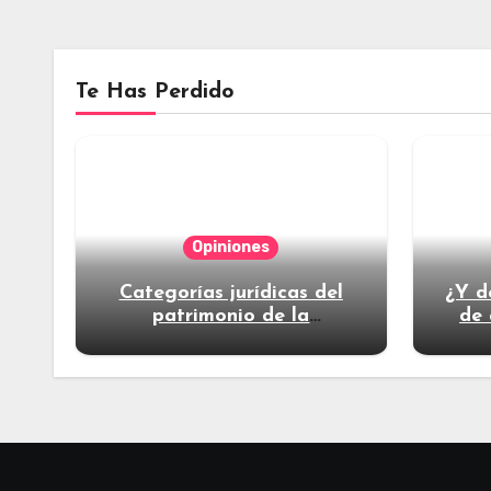
Te Has Perdido
Opiniones
Categorías jurídicas del
¿Y d
patrimonio de la
de 
humanidad