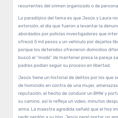
recurrentes del crimen organizado o de persona
Lo paradójico del tema es que Jesús y Laura no 
extorsión, el día que fueron a levantar la denun
abordados por policías investigadores que interr
ofreció 5 mil pesos y un vehículo por dejarlos lib
porque los detenidos ofrecieron domicilios dife
buscó el “modo” de mantener presa la pareja sab
padres podían seguir su proceso en libertad.
Jesús tiene un historial de delitos por los que 
de homicidio en contra de una mujer, amenazas 
reputación, el hecho de conducir un BMW y port
su camino, así lo refleja un video, minutos des
arma. La maestra agredida señaló que el hoy impu
pedir perdón a su hijo, Jesús negó portar un arm