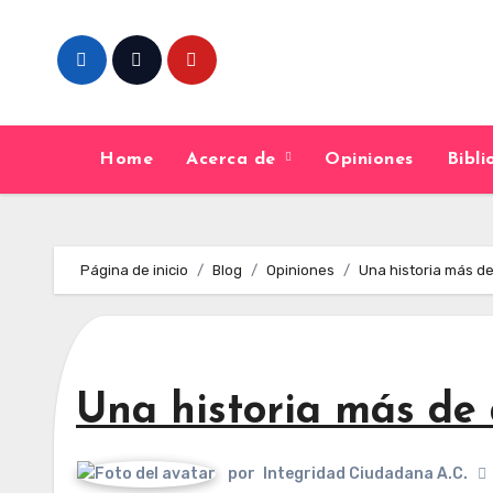
Skip
to
content
Home
Acerca de
Opiniones
Bibl
Página de inicio
Blog
Opiniones
Una historia más d
Una historia más de
por
Integridad Ciudadana A.C.