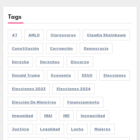
Tags
4T
AMLO
Claroscuros
Claudia Sheinbaum
Constitución
Corrupción
Democracia
Derecho
Derechos
Discurso
Donald Trump
Economía
EEUU
Elecciones
Elecciones 2023
Elecciones 2024
Elección De Ministros
Financiamiento
Impunidad
INAI
INE
Inseguridad
Justicia
Legalidad
Lucha
Mujeres