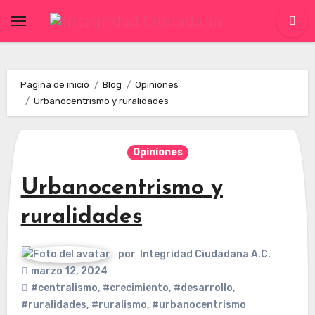
Skip
to
content
Página de inicio
Blog
Opiniones
Urbanocentrismo y ruralidades
Opiniones
Urbanocentrismo y
ruralidades
por
Integridad Ciudadana A.C.
marzo 12, 2024
#centralismo
,
#crecimiento
,
#desarrollo
,
#ruralidades
,
#ruralismo
,
#urbanocentrismo