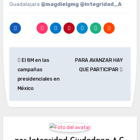
Guadalajara
@magdielgmg
@Integridad_A
Navegación
El 8M en las
PARA AVANZAR HAY
de
campañas
QUE PARTICIPAR
entradas
presidenciales en
México