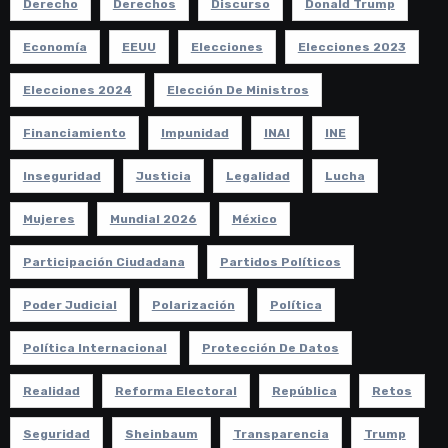
Derecho
Derechos
Discurso
Donald Trump
Economía
EEUU
Elecciones
Elecciones 2023
Elecciones 2024
Elección De Ministros
Financiamiento
Impunidad
INAI
INE
Inseguridad
Justicia
Legalidad
Lucha
Mujeres
Mundial 2026
México
Participación Ciudadana
Partidos Políticos
Poder Judicial
Polarización
Política
Política Internacional
Protección De Datos
Realidad
Reforma Electoral
República
Retos
Seguridad
Sheinbaum
Transparencia
Trump