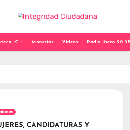
ioteca IC
Monerías
Videos
Radio Ibero 90.
niones
JERES, CANDIDATURAS Y