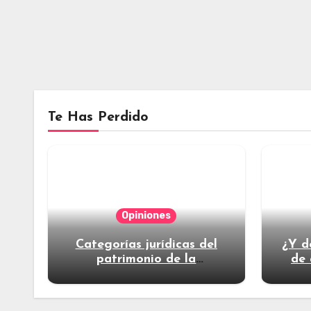
Te Has Perdido
Opiniones
Categorías jurídicas del
¿Y d
patrimonio de la
de 
humanidad