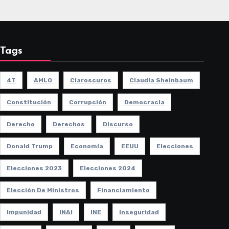
Tags
4T
AMLO
Claroscuros
Claudia Sheinbaum
Constitución
Corrupción
Democracia
Derecho
Derechos
Discurso
Donald Trump
Economía
EEUU
Elecciones
Elecciones 2023
Elecciones 2024
Elección De Ministros
Financiamiento
Impunidad
INAI
INE
Inseguridad