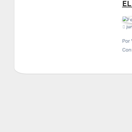
EL
ju
Por Viviana Islas Mendoza. Publicado en
Cont