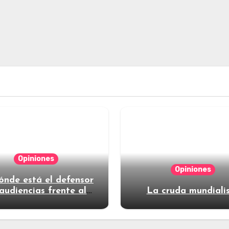
Opiniones
Opiniones
ónde está el defensor
audiencias frente al
La cruda mundiali
poder?