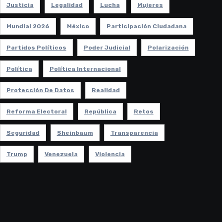
Justicia
Legalidad
Lucha
Mujeres
Mundial 2026
México
Participación Ciudadana
Partidos Políticos
Poder Judicial
Polarización
Política
Política Internacional
Protección De Datos
Realidad
Reforma Electoral
República
Retos
Seguridad
Sheinbaum
Transparencia
Trump
Venezuela
Violencia