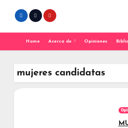
Skip
to
content
Home
Acerca de
Opiniones
Bibl
mujeres candidatas
Opi
MU