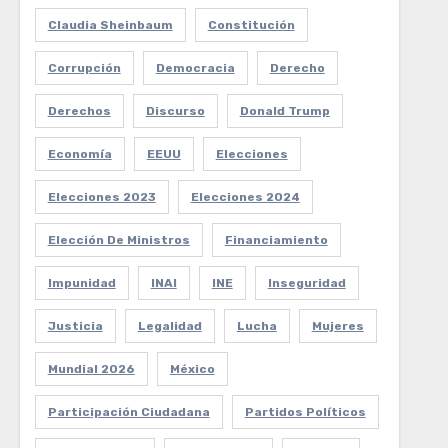
Claudia Sheinbaum
Constitución
Corrupción
Democracia
Derecho
Derechos
Discurso
Donald Trump
Economía
EEUU
Elecciones
Elecciones 2023
Elecciones 2024
Elección De Ministros
Financiamiento
Impunidad
INAI
INE
Inseguridad
Justicia
Legalidad
Lucha
Mujeres
Mundial 2026
México
Participación Ciudadana
Partidos Políticos