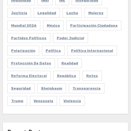
Impunidad
INAI
INE
Inseguridad
Justicia
Legalidad
Lucha
Mujeres
Mundial 2026
México
Participación Ciudadana
Partidos Políticos
Poder Judicial
Polarización
Política
Política Internacional
Protección De Datos
Realidad
Reforma Electoral
República
Retos
Seguridad
Sheinbaum
Transparencia
Trump
Venezuela
Violencia