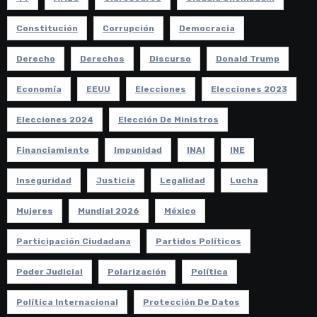
Constitución
Corrupción
Democracia
Derecho
Derechos
Discurso
Donald Trump
Economía
EEUU
Elecciones
Elecciones 2023
Elecciones 2024
Elección De Ministros
Financiamiento
Impunidad
INAI
INE
Inseguridad
Justicia
Legalidad
Lucha
Mujeres
Mundial 2026
México
Participación Ciudadana
Partidos Políticos
Poder Judicial
Polarización
Política
Política Internacional
Protección De Datos