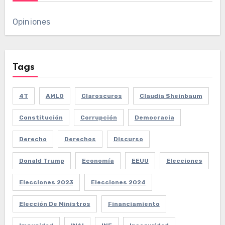
Opiniones
Tags
4T
AMLO
Claroscuros
Claudia Sheinbaum
Constitución
Corrupción
Democracia
Derecho
Derechos
Discurso
Donald Trump
Economía
EEUU
Elecciones
Elecciones 2023
Elecciones 2024
Elección De Ministros
Financiamiento