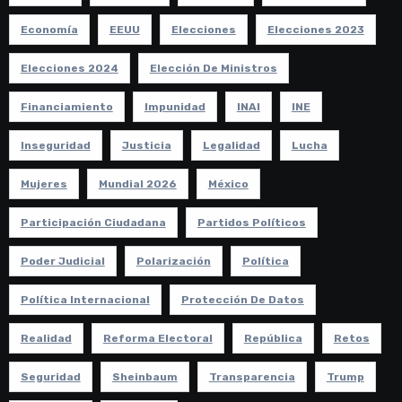
Economía
EEUU
Elecciones
Elecciones 2023
Elecciones 2024
Elección De Ministros
Financiamiento
Impunidad
INAI
INE
Inseguridad
Justicia
Legalidad
Lucha
Mujeres
Mundial 2026
México
Participación Ciudadana
Partidos Políticos
Poder Judicial
Polarización
Política
Política Internacional
Protección De Datos
Realidad
Reforma Electoral
República
Retos
Seguridad
Sheinbaum
Transparencia
Trump