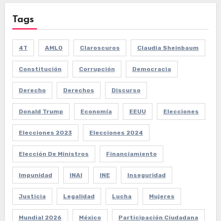
Tags
4T
AMLO
Claroscuros
Claudia Sheinbaum
Constitución
Corrupción
Democracia
Derecho
Derechos
Discurso
Donald Trump
Economía
EEUU
Elecciones
Elecciones 2023
Elecciones 2024
Elección De Ministros
Financiamiento
Impunidad
INAI
INE
Inseguridad
Justicia
Legalidad
Lucha
Mujeres
Mundial 2026
México
Participación Ciudadana