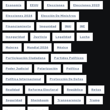
Economía
EEUU
Elecciones
Elecciones 2023
Elecciones 2024
Elección De Ministros
Financiamiento
Impunidad
INAI
INE
Inseguridad
Justicia
Legalidad
Lucha
Mujeres
Mundial 2026
México
Participación Ciudadana
Partidos Políticos
Poder Judicial
Polarización
Política
Política Internacional
Protección De Datos
Realidad
Reforma Electoral
República
Retos
Seguridad
Sheinbaum
Transparencia
Trump