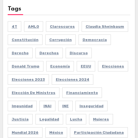
Tags
4T
AMLO
Claroscuros
Claudia Sheinbaum
Constitución
Corrupción
Democracia
Derecho
Derechos
Discurso
Donald Trump
Economía
EEUU
Elecciones
Elecciones 2023
Elecciones 2024
Elección De Ministros
Financiamiento
Impunidad
INAI
INE
Inseguridad
Justicia
Legalidad
Lucha
Mujeres
Mundial 2026
México
Participación Ciudadana