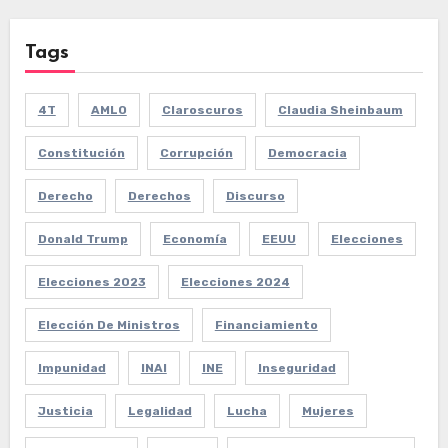
Tags
4T
AMLO
Claroscuros
Claudia Sheinbaum
Constitución
Corrupción
Democracia
Derecho
Derechos
Discurso
Donald Trump
Economía
EEUU
Elecciones
Elecciones 2023
Elecciones 2024
Elección De Ministros
Financiamiento
Impunidad
INAI
INE
Inseguridad
Justicia
Legalidad
Lucha
Mujeres