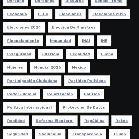
Derecho
Derechos
Discurso
Donald Trump
Economía
EEUU
Elecciones
Elecciones 2023
Elecciones 2024
Elección De Ministros
Financiamiento
Impunidad
INAI
INE
Inseguridad
Justicia
Legalidad
Lucha
Mujeres
Mundial 2026
México
Participación Ciudadana
Partidos Políticos
Poder Judicial
Polarización
Política
Política Internacional
Protección De Datos
Realidad
Reforma Electoral
República
Retos
Seguridad
Sheinbaum
Transparencia
Trump