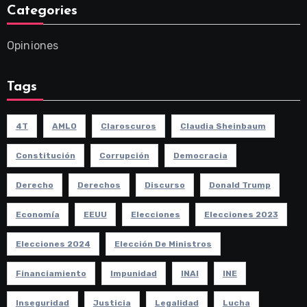
Categories
Opiniones
Tags
4T
AMLO
Claroscuros
Claudia Sheinbaum
Constitución
Corrupción
Democracia
Derecho
Derechos
Discurso
Donald Trump
Economía
EEUU
Elecciones
Elecciones 2023
Elecciones 2024
Elección De Ministros
Financiamiento
Impunidad
INAI
INE
Inseguridad
Justicia
Legalidad
Lucha