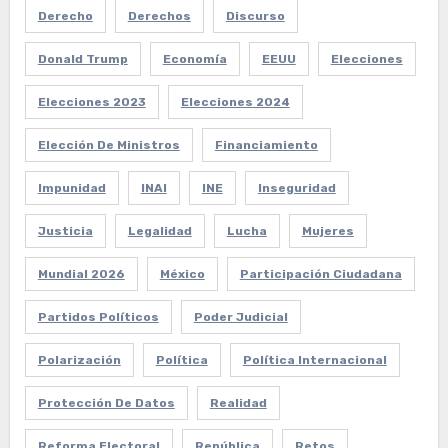
Derecho
Derechos
Discurso
Donald Trump
Economía
EEUU
Elecciones
Elecciones 2023
Elecciones 2024
Elección De Ministros
Financiamiento
Impunidad
INAI
INE
Inseguridad
Justicia
Legalidad
Lucha
Mujeres
Mundial 2026
México
Participación Ciudadana
Partidos Políticos
Poder Judicial
Polarización
Política
Política Internacional
Protección De Datos
Realidad
Reforma Electoral
República
Retos