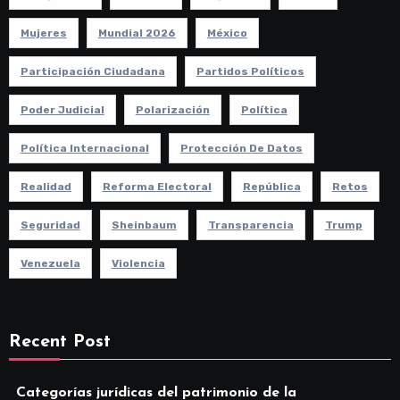
Mujeres
Mundial 2026
México
Participación Ciudadana
Partidos Políticos
Poder Judicial
Polarización
Política
Política Internacional
Protección De Datos
Realidad
Reforma Electoral
República
Retos
Seguridad
Sheinbaum
Transparencia
Trump
Venezuela
Violencia
Recent Post
Categorías jurídicas del patrimonio de la