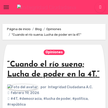
Skip
to
content
Página de inicio
Blog
Opiniones
“Cuando el río suena; Lucha de poder en la 4T.”
Opiniones
“Cuando el río suena;
Lucha de poder en la 4T.”
por
Integridad Ciudadana A.C.
febrero 19, 2026
#4T
,
#democracia
,
#lucha de poder
,
#política
,
#república