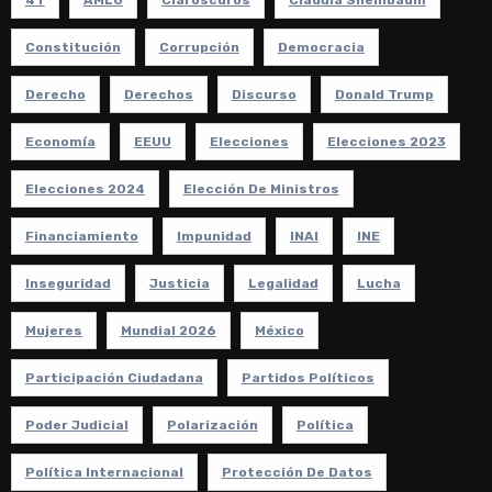
4T
AMLO
Claroscuros
Claudia Sheinbaum
Constitución
Corrupción
Democracia
Derecho
Derechos
Discurso
Donald Trump
Economía
EEUU
Elecciones
Elecciones 2023
Elecciones 2024
Elección De Ministros
Financiamiento
Impunidad
INAI
INE
Inseguridad
Justicia
Legalidad
Lucha
Mujeres
Mundial 2026
México
Participación Ciudadana
Partidos Políticos
Poder Judicial
Polarización
Política
Política Internacional
Protección De Datos