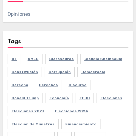
Opiniones
Tags
4T
AMLO
Claroscuros
Claudia Sheinbaum
Constitución
Corrupción
Democracia
Derecho
Derechos
Discurso
Donald Trump
Economía
EEUU
Elecciones
Elecciones 2023
Elecciones 2024
Elección De Ministros
Financiamiento