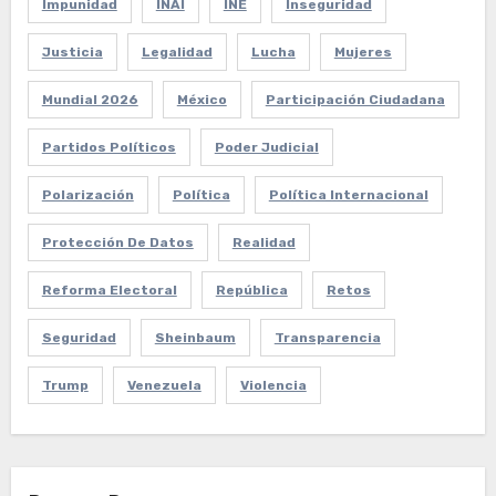
Impunidad
INAI
INE
Inseguridad
Justicia
Legalidad
Lucha
Mujeres
Mundial 2026
México
Participación Ciudadana
Partidos Políticos
Poder Judicial
Polarización
Política
Política Internacional
Protección De Datos
Realidad
Reforma Electoral
República
Retos
Seguridad
Sheinbaum
Transparencia
Trump
Venezuela
Violencia