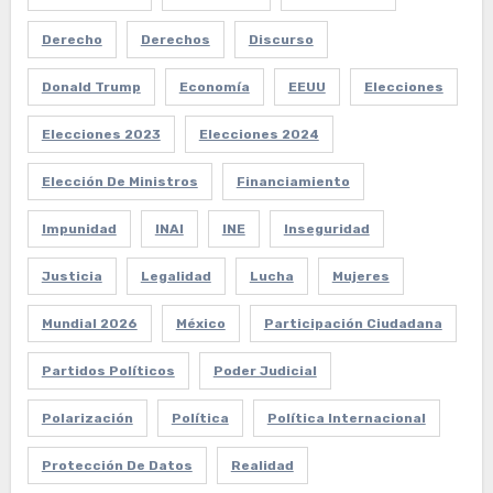
Derecho
Derechos
Discurso
Donald Trump
Economía
EEUU
Elecciones
Elecciones 2023
Elecciones 2024
Elección De Ministros
Financiamiento
Impunidad
INAI
INE
Inseguridad
Justicia
Legalidad
Lucha
Mujeres
Mundial 2026
México
Participación Ciudadana
Partidos Políticos
Poder Judicial
Polarización
Política
Política Internacional
Protección De Datos
Realidad