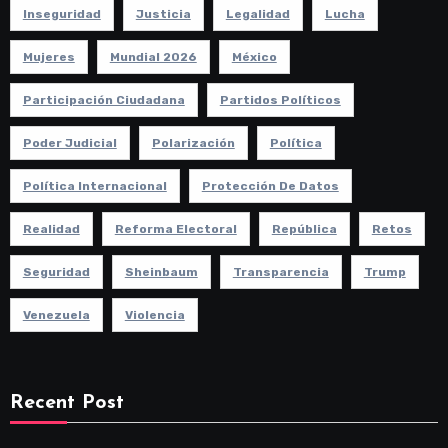
Inseguridad
Justicia
Legalidad
Lucha
Mujeres
Mundial 2026
México
Participación Ciudadana
Partidos Políticos
Poder Judicial
Polarización
Política
Política Internacional
Protección De Datos
Realidad
Reforma Electoral
República
Retos
Seguridad
Sheinbaum
Transparencia
Trump
Venezuela
Violencia
Recent Post