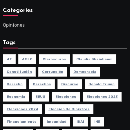
Categories
Opiniones
Tags
4T
AMLO
Claroscuros
Claudia Sheinbaum
Constitución
Corrupción
Democracia
Derecho
Derechos
Discurso
Donald Trump
Economía
EEUU
Elecciones
Elecciones 2023
Elecciones 2024
Elección De Ministros
Financiamiento
Impunidad
INAI
INE