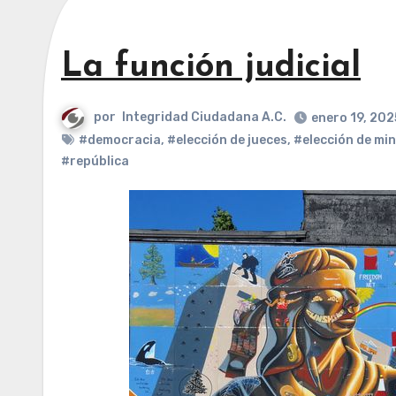
La función judicial
por
Integridad Ciudadana A.C.
enero 19, 202
#democracia
,
#elección de jueces
,
#elección de min
#república