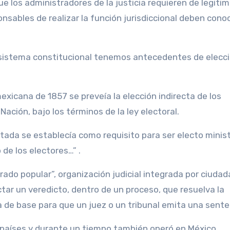
 los administradores de la justicia requieren de legiti
nsables de realizar la función jurisdiccional deben conoc
o sistema constitucional tenemos antecedentes de elecc
mexicana de 1857 se preveía la elección indirecta de los
Nación, bajo los términos de la ley electoral.
itada se establecía como requisito para ser electo minist
o de los electores…” .
rado popular”, organización judicial integrada por ciudad
ctar un veredicto, dentro de un proceso, que resuelva la
a de base para que un juez o un tribunal emita una sente
s países y durante un tiempo también operó en México.