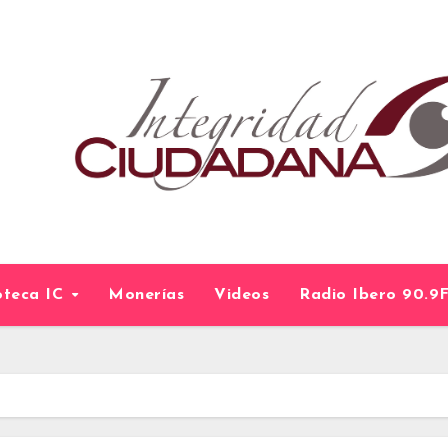
ioteca IC
Monerías
Videos
Radio Ibero 90.