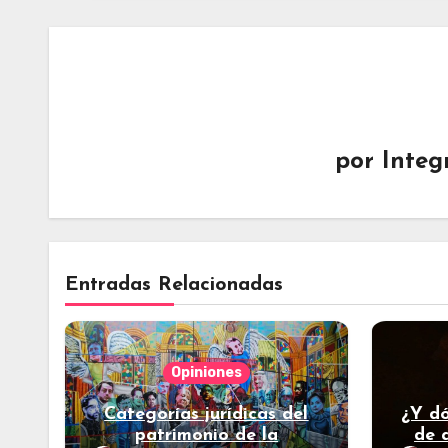
por
Integ
Entradas Relacionadas
Opiniones
Categorías jurídicas del
¿Y dó
patrimonio de la
de 