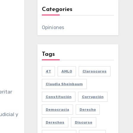
Categories
Opiniones
Tags
4T
AMLO
Claroscuros
Claudia Sheinbaum
eritar
Constitución
Corrupción
Democracia
Derecho
udicial y
Derechos
Discurso