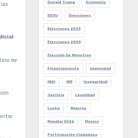
Donald Trump
Economía
 las
EEUU
Elecciones
Elecciones 2023
icial
Elecciones 2024
Elección De Ministros
Uno de
Financiamiento
Impunidad
INAI
INE
Inseguridad
ción
Justicia
Legalidad
Lucha
Mujeres
eritar
Mundial 2026
México
Participación Ciudadana