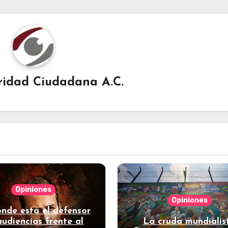
ridad Ciudadana A.C.
Opiniones
Opiniones
nde está el defensor
audiencias frente al
La cruda mundialis