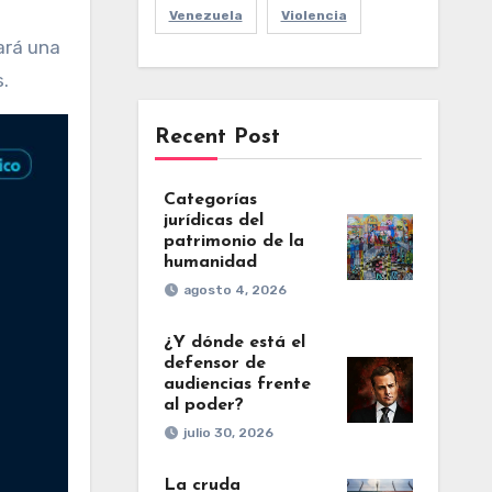
Venezuela
Violencia
ará una
s.
Recent Post
Categorías
jurídicas del
patrimonio de la
humanidad
agosto 4, 2026
¿Y dónde está el
defensor de
audiencias frente
al poder?
julio 30, 2026
La cruda