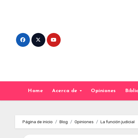
Skip
to
content
Home
Acerca de
Opiniones
Bibl
Página de inicio
Blog
Opiniones
La función judicial