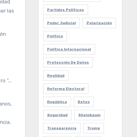
midad
er las
Partidos Políticos
Poder Judicial
Polarización
ión
Política
Política Internacional
Protección De Datos
Realidad
ro “…
Reforma Electoral
República
Retos
anos,
Seguridad
Sheinbaum
ncia.
Transparencia
Trump