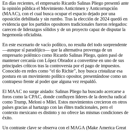
En días recientes, el empresario Ricardo Salinas Pliego presentó ante
la opinión pública el Movimiento Anticrimen y Anticorrupción
(MAAC), con el cual busca ocupar el espacio dejado por una
oposición debilitada y sin rumbo. Tras la elección de 2024 quedó en
evidencia que los partidos opositores tradicionales fueron relegados:
carecen de liderazgos sólidos y de un proyecto capaz de disputar la
hegemonía oficialista.
En este escenario de vacío político, no resulta del todo sorprendente
—aunque sí paradójico— que la alternativa provenga de un
empresario polémico como Ricardo Salinas Pliego, quien pasó de
mantener cercanía con López Obrador a convertirse en uno de sus
principales críticos tras la controversia por el pago de impuestos.
Conocido en redes como “el tío Richie”, hoy busca cristalizar esa
postura en un movimiento político opositor, presentándose como un
contrapeso frente al poder que alguna vez respaldó.
El MAAC no surge aislado: Salinas Pliego ha buscado acercarse a
foros como la CPAC, donde confluyen líderes de la derecha radical
como Trump, Meloni o Milei. Estos movimientos crecieron en otros
países gracias al hartazgo con las élites tradicionales, pero el
contexto mexicano es distinto y no ofrece las mismas condiciones de
éxito.
Un contraste clave se observa con el MAGA (Make America Great