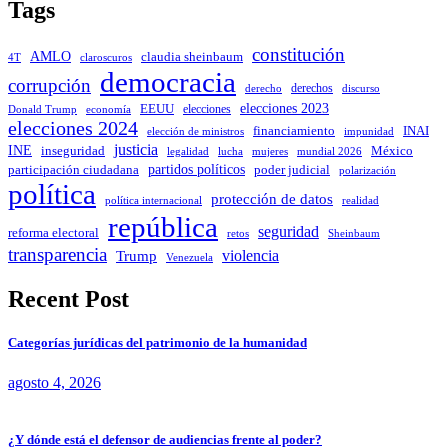
Tags
constitución
AMLO
claudia sheinbaum
4T
claroscuros
democracia
corrupción
derechos
discurso
derecho
elecciones 2023
EEUU
elecciones
Donald Trump
economía
elecciones 2024
INAI
financiamiento
impunidad
elección de ministros
justicia
INE
inseguridad
México
mujeres
legalidad
lucha
mundial 2026
partidos políticos
poder judicial
participación ciudadana
polarización
política
protección de datos
política internacional
realidad
república
seguridad
reforma electoral
Sheinbaum
retos
transparencia
violencia
Trump
Venezuela
Recent Post
Categorías jurídicas del patrimonio de la humanidad
agosto 4, 2026
¿Y dónde está el defensor de audiencias frente al poder?