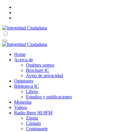
Skip
to
content
Integridad Ciudadana
Correo electrónico: integridadciudadana@hotmail.com
Integridad Ciudadana
Correo electrónico: integridadciudadana@hotmail.com
Home
Acerca de
Quiénes somos
Brochure IC
Aviso de privacidad
Opiniones
Biblioteca IC
Libros
Estudios y publicaciones
Monerías
Videos
Radio Ibero 90.9FM
Zigma
Cúmulo
Contraparte