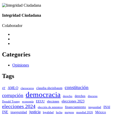
Integridad Ciudadana
Colaborador
Categories
Opiniones
Tags
constitución
AMLO
claudia sheinbaum
4T
claroscuros
democracia
corrupción
derechos
discurso
derecho
elecciones 2023
EEUU
elecciones
Donald Trump
economía
elecciones 2024
INAI
financiamiento
impunidad
elección de ministros
justicia
INE
inseguridad
México
mujeres
legalidad
lucha
mundial 2026