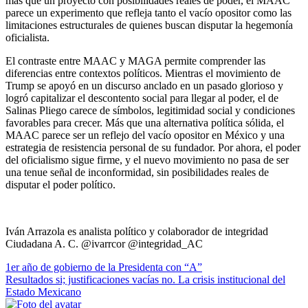
más que un proyecto con posibilidades reales de poder, el MAAC
parece un experimento que refleja tanto el vacío opositor como las
limitaciones estructurales de quienes buscan disputar la hegemonía
oficialista.
El contraste entre MAAC y MAGA permite comprender las
diferencias entre contextos políticos. Mientras el movimiento de
Trump se apoyó en un discurso anclado en un pasado glorioso y
logró capitalizar el descontento social para llegar al poder, el de
Salinas Pliego carece de símbolos, legitimidad social y condiciones
favorables para crecer. Más que una alternativa política sólida, el
MAAC parece ser un reflejo del vacío opositor en México y una
estrategia de resistencia personal de su fundador. Por ahora, el poder
del oficialismo sigue firme, y el nuevo movimiento no pasa de ser
una tenue señal de inconformidad, sin posibilidades reales de
disputar el poder político.
Iván Arrazola es analista político y colaborador de integridad
Ciudadana A. C. @ivarrcor @integridad_AC
Navegación
1er año de gobierno de la Presidenta con “A”
Resultados si; justificaciones vacías no. La crisis institucional del
de
Estado Mexicano
entradas