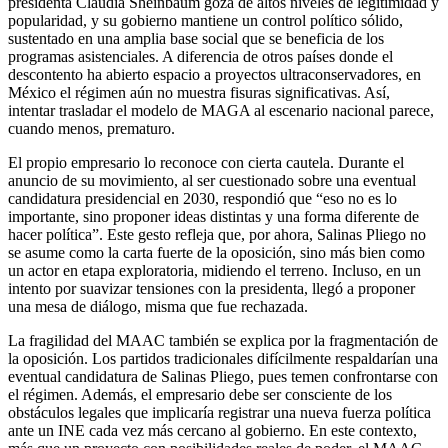
presidenta Claudia Sheinbaum goza de altos niveles de legitimidad y
popularidad, y su gobierno mantiene un control político sólido,
sustentado en una amplia base social que se beneficia de los
programas asistenciales. A diferencia de otros países donde el
descontento ha abierto espacio a proyectos ultraconservadores, en
México el régimen aún no muestra fisuras significativas. Así,
intentar trasladar el modelo de MAGA al escenario nacional parece,
cuando menos, prematuro.
El propio empresario lo reconoce con cierta cautela. Durante el
anuncio de su movimiento, al ser cuestionado sobre una eventual
candidatura presidencial en 2030, respondió que “eso no es lo
importante, sino proponer ideas distintas y una forma diferente de
hacer política”. Este gesto refleja que, por ahora, Salinas Pliego no
se asume como la carta fuerte de la oposición, sino más bien como
un actor en etapa exploratoria, midiendo el terreno. Incluso, en un
intento por suavizar tensiones con la presidenta, llegó a proponer
una mesa de diálogo, misma que fue rechazada.
La fragilidad del MAAC también se explica por la fragmentación de
la oposición. Los partidos tradicionales difícilmente respaldarían una
eventual candidatura de Salinas Pliego, pues temen confrontarse con
el régimen. Además, el empresario debe ser consciente de los
obstáculos legales que implicaría registrar una nueva fuerza política
ante un INE cada vez más cercano al gobierno. En este contexto,