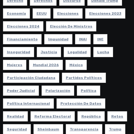
Derecho
Derechos
Discurso
Donald Trump
Economía
EEUU
Elecciones
Elecciones 2023
Elecciones 2024
Elección De Ministros
Financiamiento
Impunidad
INAI
INE
Inseguridad
Justicia
Legalidad
Lucha
Mujeres
Mundial 2026
México
Participación Ciudadana
Partidos Políticos
Poder Judicial
Polarización
Política
Política Internacional
Protección De Datos
Realidad
Reforma Electoral
República
Retos
Seguridad
Sheinbaum
Transparencia
Trump