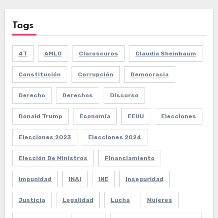
Tags
4T
AMLO
Claroscuros
Claudia Sheinbaum
Constitución
Corrupción
Democracia
Derecho
Derechos
Discurso
Donald Trump
Economía
EEUU
Elecciones
Elecciones 2023
Elecciones 2024
Elección De Ministros
Financiamiento
Impunidad
INAI
INE
Inseguridad
Justicia
Legalidad
Lucha
Mujeres