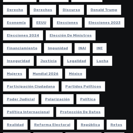
Derecho
Derechos
Discurso
Donald Trump
Economía
EEUU
Elecciones
Elecciones 2023
Elecciones 2024
Elección De Ministros
Financiamiento
Impunidad
INAI
INE
Inseguridad
Justicia
Legalidad
Lucha
Mujeres
Mundial 2026
México
Participación Ciudadana
Partidos Políticos
Poder Judicial
Polarización
Política
Política Internacional
Protección De Datos
Realidad
Reforma Electoral
República
Retos