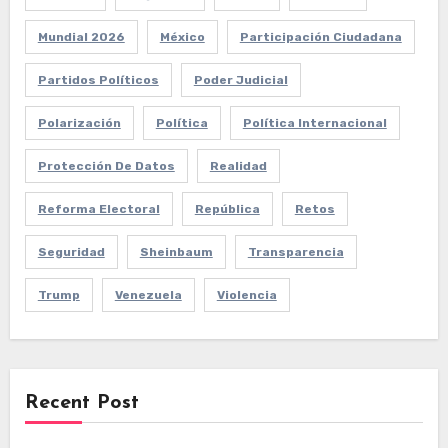
Mundial 2026
México
Participación Ciudadana
Partidos Políticos
Poder Judicial
Polarización
Política
Política Internacional
Protección De Datos
Realidad
Reforma Electoral
República
Retos
Seguridad
Sheinbaum
Transparencia
Trump
Venezuela
Violencia
Recent Post