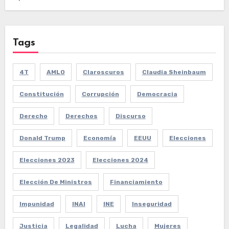
Tags
4T
AMLO
Claroscuros
Claudia Sheinbaum
Constitución
Corrupción
Democracia
Derecho
Derechos
Discurso
Donald Trump
Economía
EEUU
Elecciones
Elecciones 2023
Elecciones 2024
Elección De Ministros
Financiamiento
Impunidad
INAI
INE
Inseguridad
Justicia
Legalidad
Lucha
Mujeres