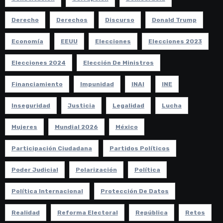
Derecho
Derechos
Discurso
Donald Trump
Economía
EEUU
Elecciones
Elecciones 2023
Elecciones 2024
Elección De Ministros
Financiamiento
Impunidad
INAI
INE
Inseguridad
Justicia
Legalidad
Lucha
Mujeres
Mundial 2026
México
Participación Ciudadana
Partidos Políticos
Poder Judicial
Polarización
Política
Política Internacional
Protección De Datos
Realidad
Reforma Electoral
República
Retos