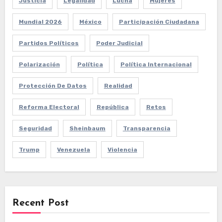
Justicia
Legalidad
Lucha
Mujeres
Mundial 2026
México
Participación Ciudadana
Partidos Políticos
Poder Judicial
Polarización
Política
Política Internacional
Protección De Datos
Realidad
Reforma Electoral
República
Retos
Seguridad
Sheinbaum
Transparencia
Trump
Venezuela
Violencia
Recent Post