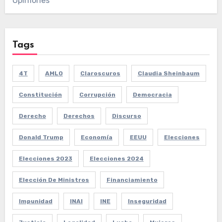
Opiniones
Tags
4T
AMLO
Claroscuros
Claudia Sheinbaum
Constitución
Corrupción
Democracia
Derecho
Derechos
Discurso
Donald Trump
Economía
EEUU
Elecciones
Elecciones 2023
Elecciones 2024
Elección De Ministros
Financiamiento
Impunidad
INAI
INE
Inseguridad