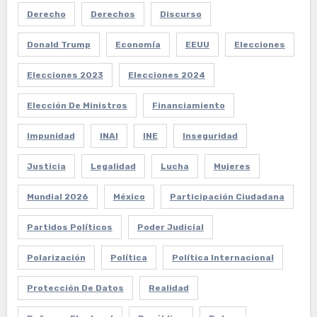
Derecho
Derechos
Discurso
Donald Trump
Economía
EEUU
Elecciones
Elecciones 2023
Elecciones 2024
Elección De Ministros
Financiamiento
Impunidad
INAI
INE
Inseguridad
Justicia
Legalidad
Lucha
Mujeres
Mundial 2026
México
Participación Ciudadana
Partidos Políticos
Poder Judicial
Polarización
Política
Política Internacional
Protección De Datos
Realidad