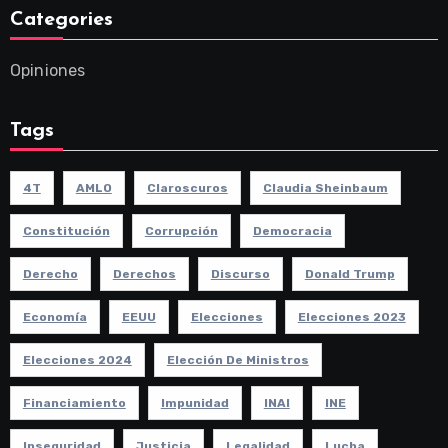
Categories
Opiniones
Tags
4T
AMLO
Claroscuros
Claudia Sheinbaum
Constitución
Corrupción
Democracia
Derecho
Derechos
Discurso
Donald Trump
Economía
EEUU
Elecciones
Elecciones 2023
Elecciones 2024
Elección De Ministros
Financiamiento
Impunidad
INAI
INE
Inseguridad
Justicia
Legalidad
Lucha