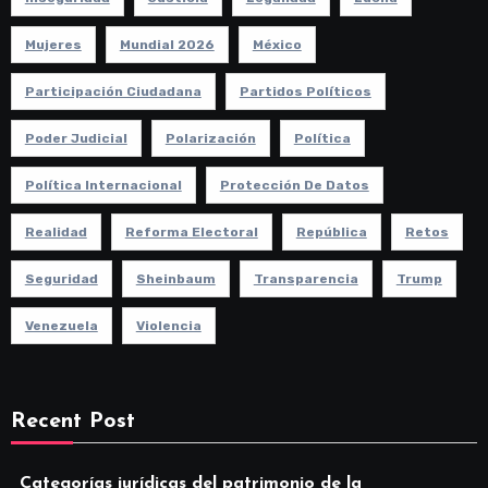
Mujeres
Mundial 2026
México
Participación Ciudadana
Partidos Políticos
Poder Judicial
Polarización
Política
Política Internacional
Protección De Datos
Realidad
Reforma Electoral
República
Retos
Seguridad
Sheinbaum
Transparencia
Trump
Venezuela
Violencia
Recent Post
Categorías jurídicas del patrimonio de la