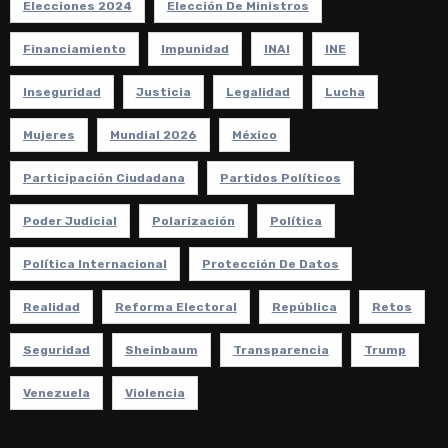
Elecciones 2024
Elección De Ministros
Financiamiento
Impunidad
INAI
INE
Inseguridad
Justicia
Legalidad
Lucha
Mujeres
Mundial 2026
México
Participación Ciudadana
Partidos Políticos
Poder Judicial
Polarización
Política
Política Internacional
Protección De Datos
Realidad
Reforma Electoral
República
Retos
Seguridad
Sheinbaum
Transparencia
Trump
Venezuela
Violencia