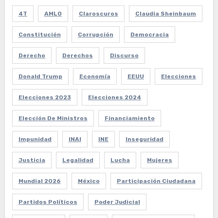
4T
AMLO
Claroscuros
Claudia Sheinbaum
Constitución
Corrupción
Democracia
Derecho
Derechos
Discurso
Donald Trump
Economía
EEUU
Elecciones
Elecciones 2023
Elecciones 2024
Elección De Ministros
Financiamiento
Impunidad
INAI
INE
Inseguridad
Justicia
Legalidad
Lucha
Mujeres
Mundial 2026
México
Participación Ciudadana
Partidos Políticos
Poder Judicial