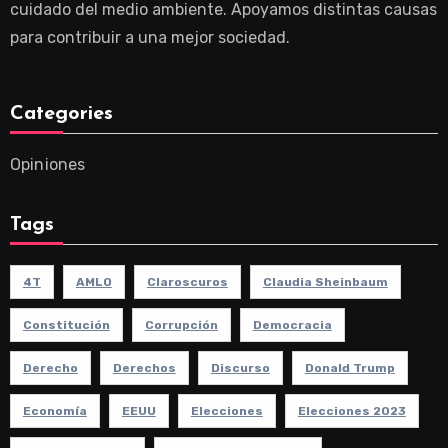
cuidado del medio ambiente. Apoyamos distintas causas
para contribuir a una mejor sociedad.
Categories
Opiniones
Tags
4T
AMLO
Claroscuros
Claudia Sheinbaum
Constitución
Corrupción
Democracia
Derecho
Derechos
Discurso
Donald Trump
Economía
EEUU
Elecciones
Elecciones 2023