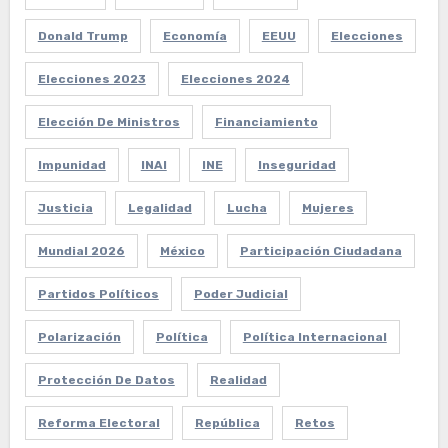
Donald Trump
Economía
EEUU
Elecciones
Elecciones 2023
Elecciones 2024
Elección De Ministros
Financiamiento
Impunidad
INAI
INE
Inseguridad
Justicia
Legalidad
Lucha
Mujeres
Mundial 2026
México
Participación Ciudadana
Partidos Políticos
Poder Judicial
Polarización
Política
Política Internacional
Protección De Datos
Realidad
Reforma Electoral
República
Retos