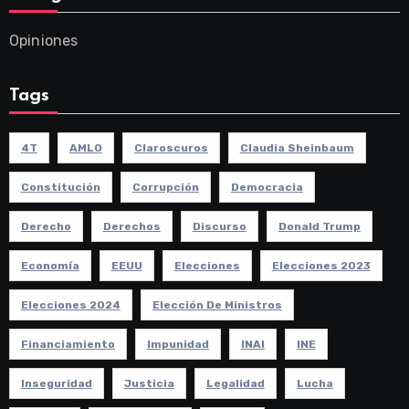
Opiniones
Tags
4T
AMLO
Claroscuros
Claudia Sheinbaum
Constitución
Corrupción
Democracia
Derecho
Derechos
Discurso
Donald Trump
Economía
EEUU
Elecciones
Elecciones 2023
Elecciones 2024
Elección De Ministros
Financiamiento
Impunidad
INAI
INE
Inseguridad
Justicia
Legalidad
Lucha