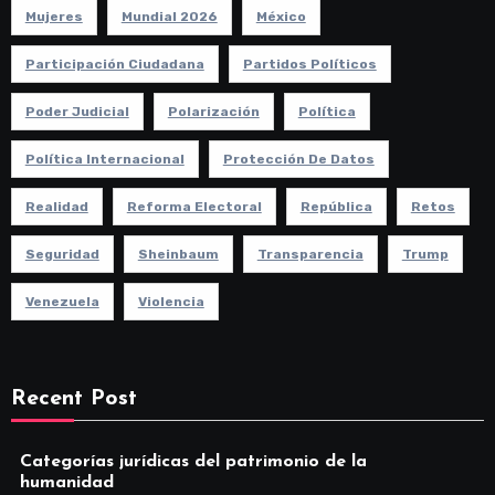
Mujeres
Mundial 2026
México
Participación Ciudadana
Partidos Políticos
Poder Judicial
Polarización
Política
Política Internacional
Protección De Datos
Realidad
Reforma Electoral
República
Retos
Seguridad
Sheinbaum
Transparencia
Trump
Venezuela
Violencia
Recent Post
Categorías jurídicas del patrimonio de la
humanidad