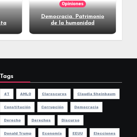
Opiniones
Democracia. Patrimonio
sta
de la humanidad
Tags
4T
AMLO
Claroscuros
Claudia Sheinbaum
Constitución
Corrupción
Democracia
Derecho
Derechos
Discurso
Donald Trump
Economía
EEUU
Elecciones