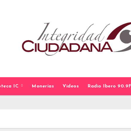
ioteca IC
Monerías
Videos
Radio Ibero 90.