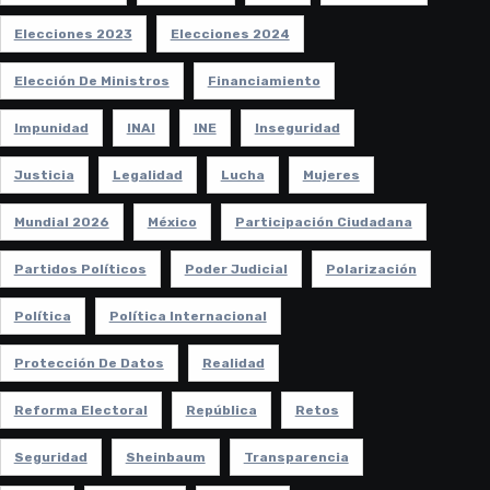
Elecciones 2023
Elecciones 2024
Elección De Ministros
Financiamiento
Impunidad
INAI
INE
Inseguridad
Justicia
Legalidad
Lucha
Mujeres
Mundial 2026
México
Participación Ciudadana
Partidos Políticos
Poder Judicial
Polarización
Política
Política Internacional
Protección De Datos
Realidad
Reforma Electoral
República
Retos
Seguridad
Sheinbaum
Transparencia