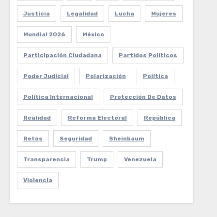
Justicia
Legalidad
Lucha
Mujeres
Mundial 2026
México
Participación Ciudadana
Partidos Políticos
Poder Judicial
Polarización
Política
Política Internacional
Protección De Datos
Realidad
Reforma Electoral
República
Retos
Seguridad
Sheinbaum
Transparencia
Trump
Venezuela
Violencia