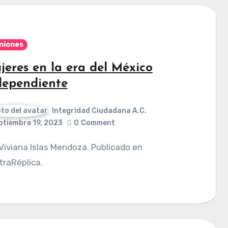
niones
jeres en la era del México
dependiente
Integridad Ciudadana A.C.
ptiembre 19, 2023
0
Comment
raRéplica.