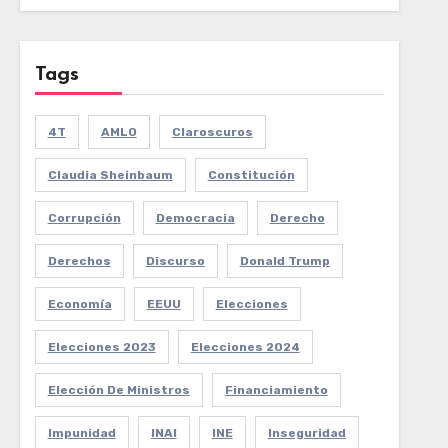
Tags
4T
AMLO
Claroscuros
Claudia Sheinbaum
Constitución
Corrupción
Democracia
Derecho
Derechos
Discurso
Donald Trump
Economía
EEUU
Elecciones
Elecciones 2023
Elecciones 2024
Elección De Ministros
Financiamiento
Impunidad
INAI
INE
Inseguridad