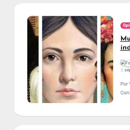
Opi
Mu
in
se
Por Viviana Islas Mendoza. Publicado en
Cont