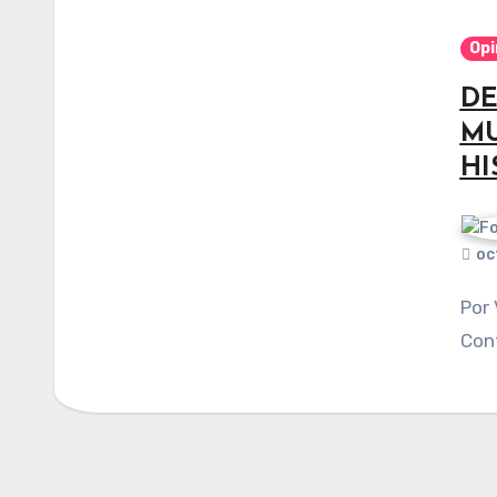
Opi
DE
MU
HI
oc
Por Viviana Islas Mendoza. Publicado en
Cont