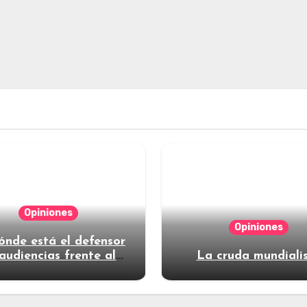
Opiniones
Opiniones
ónde está el defensor
audiencias frente al
La cruda mundiali
poder?