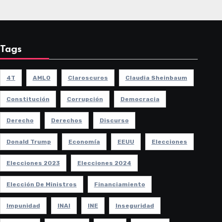
Tags
4T
AMLO
Claroscuros
Claudia Sheinbaum
Constitución
Corrupción
Democracia
Derecho
Derechos
Discurso
Donald Trump
Economía
EEUU
Elecciones
Elecciones 2023
Elecciones 2024
Elección De Ministros
Financiamiento
Impunidad
INAI
INE
Inseguridad