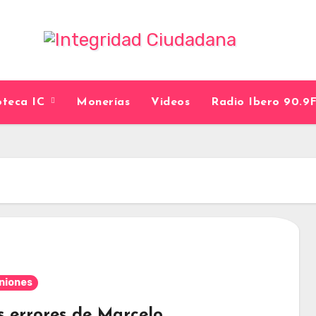
ioteca IC
Monerías
Videos
Radio Ibero 90.
niones
s errores de Marcelo