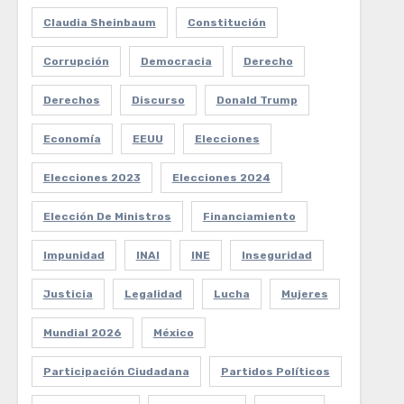
Claudia Sheinbaum
Constitución
Corrupción
Democracia
Derecho
Derechos
Discurso
Donald Trump
Economía
EEUU
Elecciones
Elecciones 2023
Elecciones 2024
Elección De Ministros
Financiamiento
Impunidad
INAI
INE
Inseguridad
Justicia
Legalidad
Lucha
Mujeres
Mundial 2026
México
Participación Ciudadana
Partidos Políticos