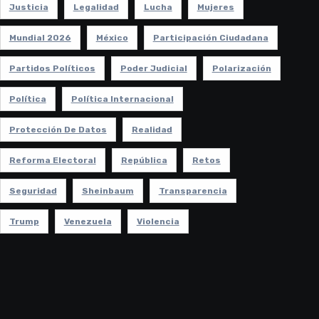
Justicia
Legalidad
Lucha
Mujeres
Mundial 2026
México
Participación Ciudadana
Partidos Políticos
Poder Judicial
Polarización
Política
Política Internacional
Protección De Datos
Realidad
Reforma Electoral
República
Retos
Seguridad
Sheinbaum
Transparencia
Trump
Venezuela
Violencia