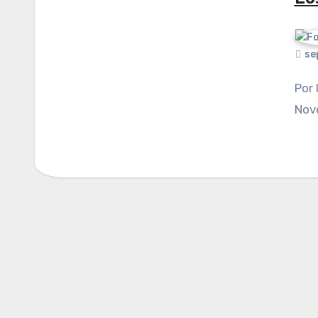
se
Por Iván Arrazola Cortés. Publicado en El
Nov