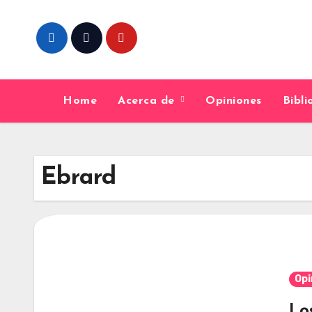
Skip
to
content
Home
Acerca de
Opiniones
Bibl
Ebrard
Opi
Lo