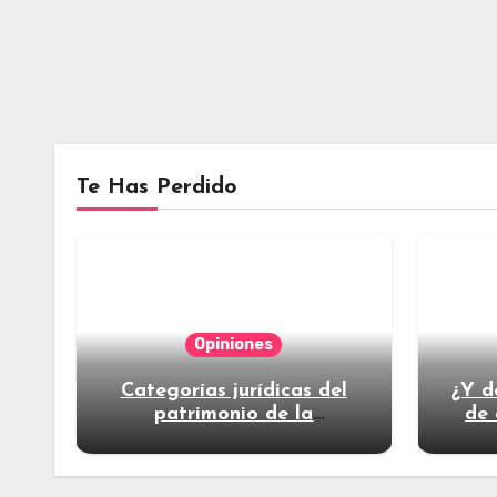
Te Has Perdido
Opiniones
Categorías jurídicas del
¿Y d
patrimonio de la
de 
humanidad