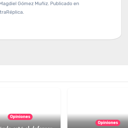
raRéplica.
Opiniones
Opiniones