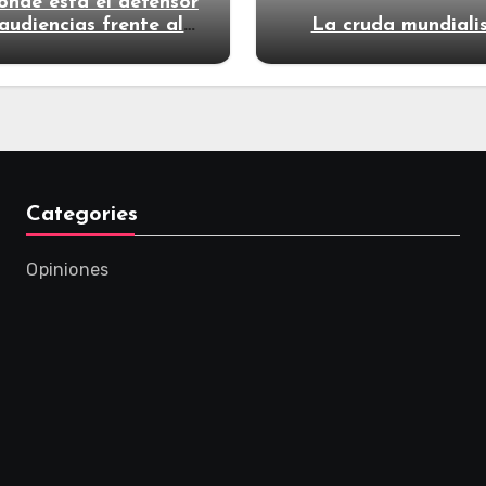
ónde está el defensor
audiencias frente al
La cruda mundiali
poder?
Categories
Opiniones