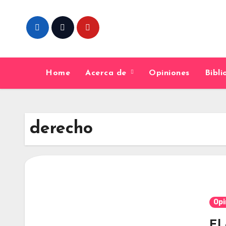
Skip
to
content
Home
Acerca de
Opiniones
Bibl
derecho
Opi
El