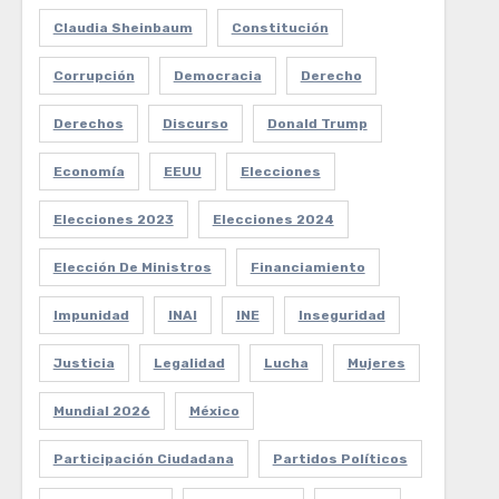
Claudia Sheinbaum
Constitución
Corrupción
Democracia
Derecho
Derechos
Discurso
Donald Trump
Economía
EEUU
Elecciones
Elecciones 2023
Elecciones 2024
Elección De Ministros
Financiamiento
Impunidad
INAI
INE
Inseguridad
Justicia
Legalidad
Lucha
Mujeres
Mundial 2026
México
Participación Ciudadana
Partidos Políticos