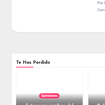
Por Magdiel Gómez Muñiz. Publicado en
Cont
Te Has Perdido
Opiniones