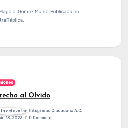
raRéplica.
niones
recho al Olvido
Integridad Ciudadana A.C.
nio 13, 2023
0
Comment