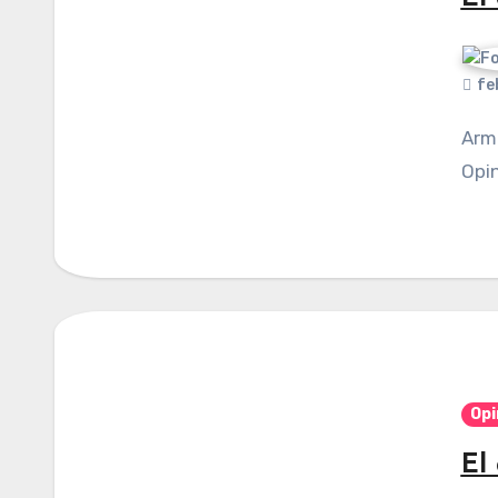
fe
Armando Alfonzo Jiménez / Columna invitada /
Opin
Opi
El