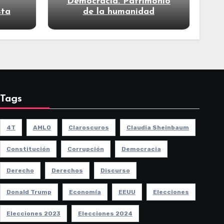
Democracia. Patrimonio
sta
de la humanidad
Tags
4T
AMLO
Claroscuros
Claudia Sheinbaum
Constitución
Corrupción
Democracia
Derecho
Derechos
Discurso
Donald Trump
Economía
EEUU
Elecciones
Elecciones 2023
Elecciones 2024