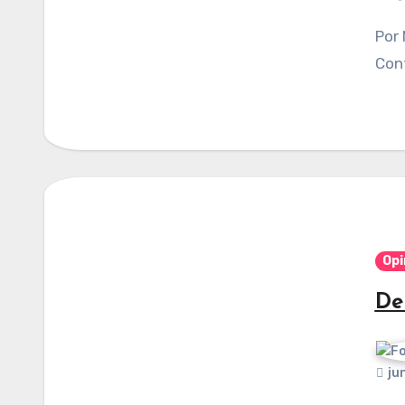
Por Magdiel Gómez Muñiz. Publicado en
Cont
Opi
De
ju