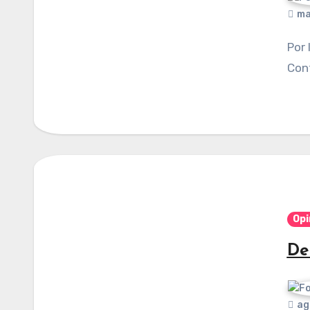
ma
Por Iván Arrazola Cortés. Publicado en
Cont
Opi
De
ag