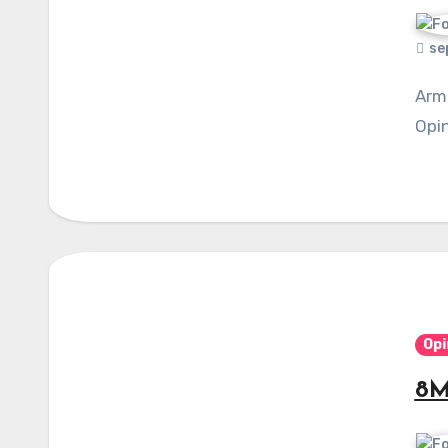
se
Armando Alfonzo Jiménez / Columna invitada /
Opin
Opi
8M