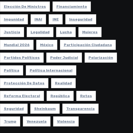
Elección De Ministros
Financiamiento
Impunidad
INAI
INE
Inseguridad
Justicia
Legalidad
Lucha
Mujeres
Mundial 2026
México
Participación Ciudadana
Partidos Políticos
Poder Judicial
Polarización
Política
Política Internacional
Protección De Datos
Realidad
Reforma Electoral
República
Retos
Seguridad
Sheinbaum
Transparencia
Trump
Venezuela
Violencia