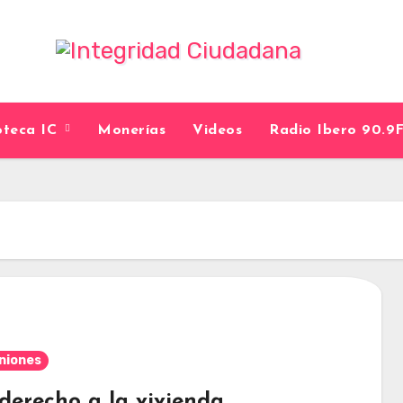
ioteca IC
Monerías
Videos
Radio Ibero 90.
niones
 derecho a la vivienda