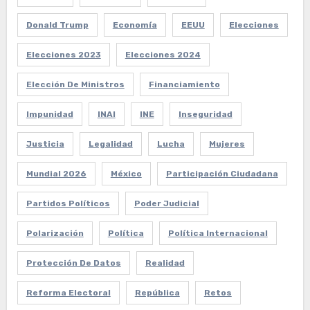
Donald Trump
Economía
EEUU
Elecciones
Elecciones 2023
Elecciones 2024
Elección De Ministros
Financiamiento
Impunidad
INAI
INE
Inseguridad
Justicia
Legalidad
Lucha
Mujeres
Mundial 2026
México
Participación Ciudadana
Partidos Políticos
Poder Judicial
Polarización
Política
Política Internacional
Protección De Datos
Realidad
Reforma Electoral
República
Retos