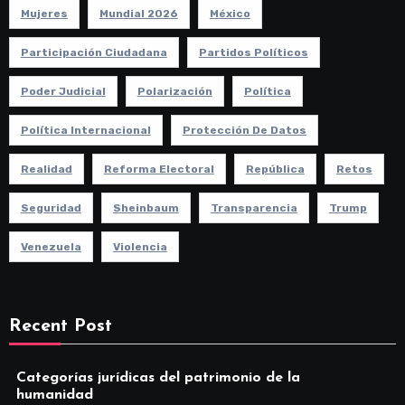
Mujeres
Mundial 2026
México
Participación Ciudadana
Partidos Políticos
Poder Judicial
Polarización
Política
Política Internacional
Protección De Datos
Realidad
Reforma Electoral
República
Retos
Seguridad
Sheinbaum
Transparencia
Trump
Venezuela
Violencia
Recent Post
Categorías jurídicas del patrimonio de la
humanidad