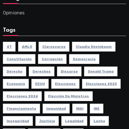
Opiniones
Tags
4T
AMLO
Claroscuros
Claudia Sheinbaum
Constitución
Corrupción
Democracia
Derecho
Derechos
Discurso
Donald Trump
Economía
EEUU
Elecciones
Elecciones 2023
Elecciones 2024
Elección De Ministros
Financiamiento
Impunidad
INAI
INE
Inseguridad
Justicia
Legalidad
Lucha