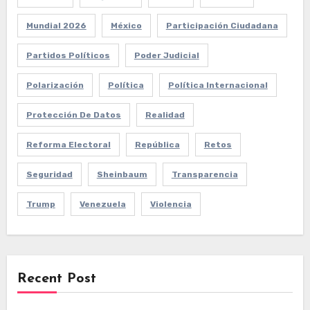
Mundial 2026
México
Participación Ciudadana
Partidos Políticos
Poder Judicial
Polarización
Política
Política Internacional
Protección De Datos
Realidad
Reforma Electoral
República
Retos
Seguridad
Sheinbaum
Transparencia
Trump
Venezuela
Violencia
Recent Post