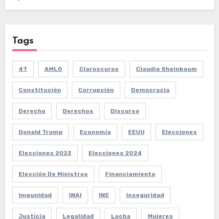
Tags
4T
AMLO
Claroscuros
Claudia Sheinbaum
Constitución
Corrupción
Democracia
Derecho
Derechos
Discurso
Donald Trump
Economía
EEUU
Elecciones
Elecciones 2023
Elecciones 2024
Elección De Ministros
Financiamiento
Impunidad
INAI
INE
Inseguridad
Justicia
Legalidad
Lucha
Mujeres