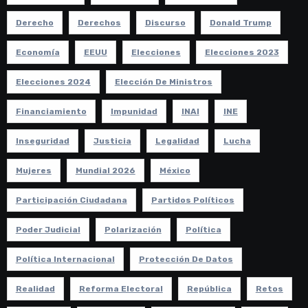
Derecho
Derechos
Discurso
Donald Trump
Economía
EEUU
Elecciones
Elecciones 2023
Elecciones 2024
Elección De Ministros
Financiamiento
Impunidad
INAI
INE
Inseguridad
Justicia
Legalidad
Lucha
Mujeres
Mundial 2026
México
Participación Ciudadana
Partidos Políticos
Poder Judicial
Polarización
Política
Política Internacional
Protección De Datos
Realidad
Reforma Electoral
República
Retos