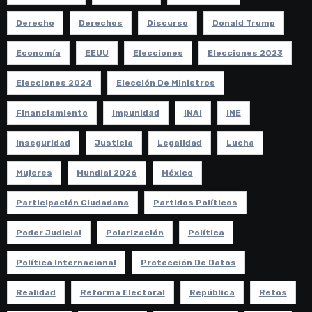
Derecho
Derechos
Discurso
Donald Trump
Economía
EEUU
Elecciones
Elecciones 2023
Elecciones 2024
Elección De Ministros
Financiamiento
Impunidad
INAI
INE
Inseguridad
Justicia
Legalidad
Lucha
Mujeres
Mundial 2026
México
Participación Ciudadana
Partidos Políticos
Poder Judicial
Polarización
Política
Política Internacional
Protección De Datos
Realidad
Reforma Electoral
República
Retos