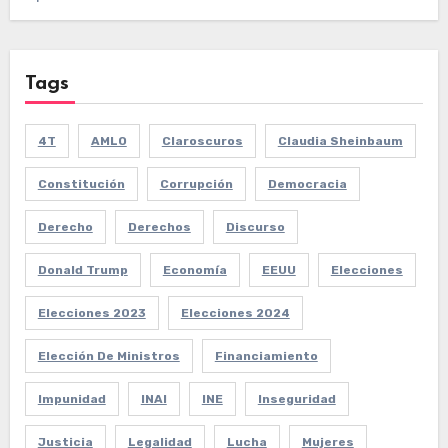
Tags
4T
AMLO
Claroscuros
Claudia Sheinbaum
Constitución
Corrupción
Democracia
Derecho
Derechos
Discurso
Donald Trump
Economía
EEUU
Elecciones
Elecciones 2023
Elecciones 2024
Elección De Ministros
Financiamiento
Impunidad
INAI
INE
Inseguridad
Justicia
Legalidad
Lucha
Mujeres