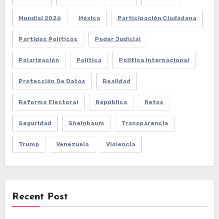
Mundial 2026
México
Participación Ciudadana
Partidos Políticos
Poder Judicial
Polarización
Política
Política Internacional
Protección De Datos
Realidad
Reforma Electoral
República
Retos
Seguridad
Sheinbaum
Transparencia
Trump
Venezuela
Violencia
Recent Post