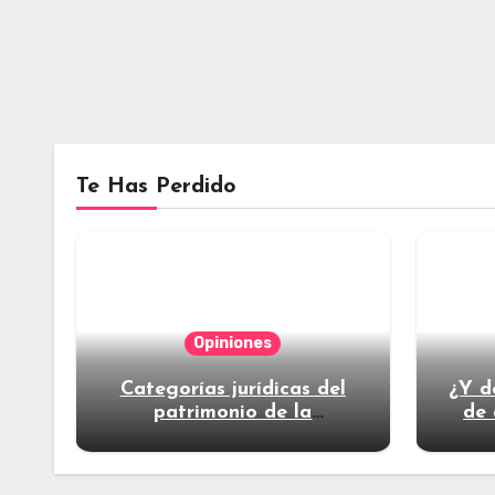
Te Has Perdido
Opiniones
Categorías jurídicas del
¿Y d
patrimonio de la
de 
humanidad