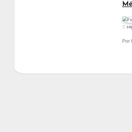
Mé
se
Por