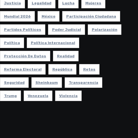
Justicia
Legalidad
Lucha
Mujeres
Mundial 2026
México
Participación Ciudadana
Partidos Políticos
Poder Judicial
Polarización
Política
Política Internacional
Protección De Datos
Realidad
Reforma Electoral
República
Retos
Seguridad
Sheinbaum
Transparencia
Trump
Venezuela
Violencia