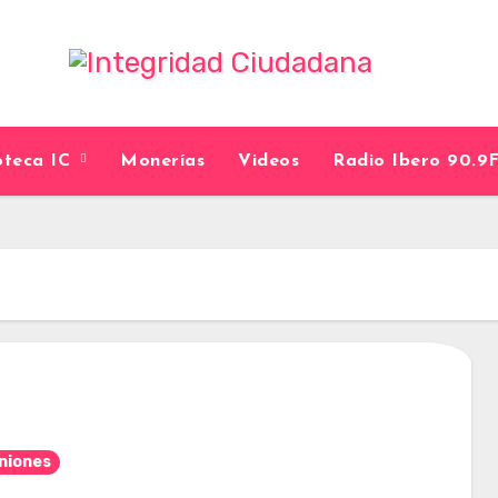
ioteca IC
Monerías
Videos
Radio Ibero 90.
niones