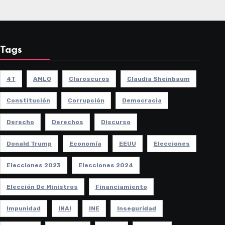
Tags
4T
AMLO
Claroscuros
Claudia Sheinbaum
Constitución
Corrupción
Democracia
Derecho
Derechos
Discurso
Donald Trump
Economía
EEUU
Elecciones
Elecciones 2023
Elecciones 2024
Elección De Ministros
Financiamiento
Impunidad
INAI
INE
Inseguridad