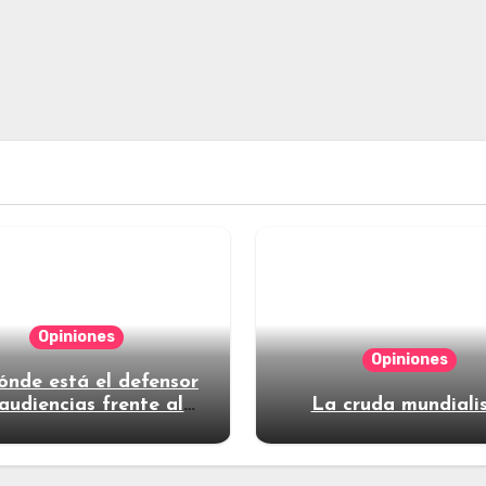
Opiniones
Opiniones
ónde está el defensor
audiencias frente al
La cruda mundiali
poder?