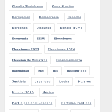
Claudia Sheinbaum
Constitución
Corrupción
Democracia
Derecho
Derechos
Discurso
Donald Trump
Economía
EEUU
Elecciones
Elecciones 2023
Elecciones 2024
Elección De Ministros
Financiamiento
Impunidad
INAI
INE
Inseguridad
Justicia
Legalidad
Lucha
Mujeres
Mundial 2026
México
Participación Ciudadana
Partidos Políticos