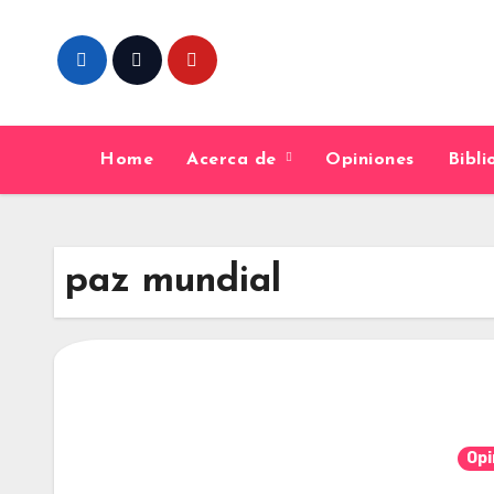
Skip
to
content
Home
Acerca de
Opiniones
Bibl
paz mundial
Opi